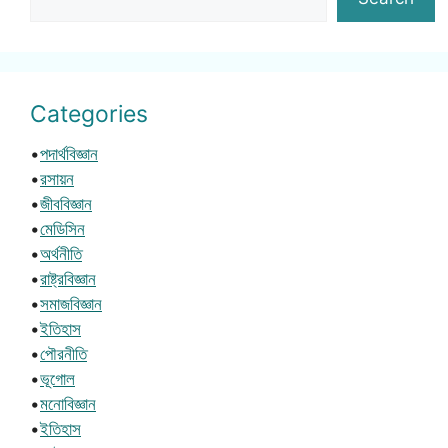
Categories
•
পদার্থবিজ্ঞান
•
রসায়ন
•
জীববিজ্ঞান
•
মেডিসিন
•
অর্থনীতি
•
রাষ্ট্রবিজ্ঞান
•
সমাজবিজ্ঞান
•
ইতিহাস
•
পৌরনীতি
•
ভূগোল
•
মনোবিজ্ঞান
•
ইতিহাস