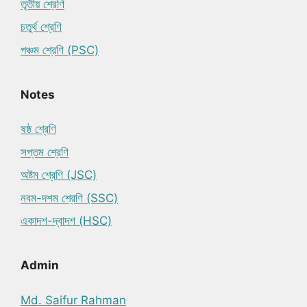
তৃতীয় শ্রেণি
চতুর্থ শ্রেণি
পঞ্চম শ্রেণি (PSC)
Notes
ষষ্ঠ শ্রেণি
সপ্তম শ্রেণি
অষ্টম শ্রেণি (JSC)
নবম-দশম শ্রেণি (SSC)
একাদশ-দ্বাদশ (HSC)
Admin
Md. Saifur Rahman