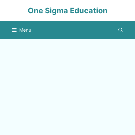
Skip
One Sigma Education
to
content
Menu