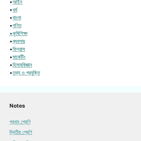
•
আইন
•
ধর্ম
•
বাংলা
•
গণিত
•কৃষিশিক্ষা
•
ব্যবসায়
•
ফিন্যান্স
•
মার্কেটিং
•
হিসাববিজ্ঞান
•
তথ্য ও প্রযুক্তি
Notes
প্রথম শ্রেণি
দ্বিতীয় শ্রেণি