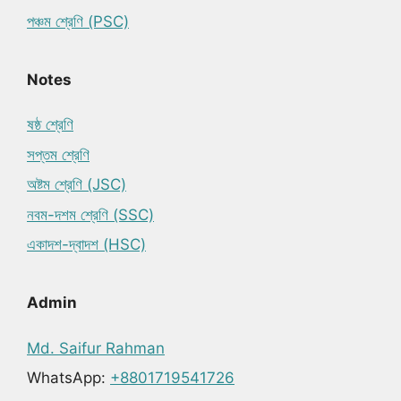
পঞ্চম শ্রেণি (PSC)
Notes
ষষ্ঠ শ্রেণি
সপ্তম শ্রেণি
অষ্টম শ্রেণি (JSC)
নবম-দশম শ্রেণি (SSC)
একাদশ-দ্বাদশ (HSC)
Admin
Md. Saifur Rahman
WhatsApp:
+8801719541726