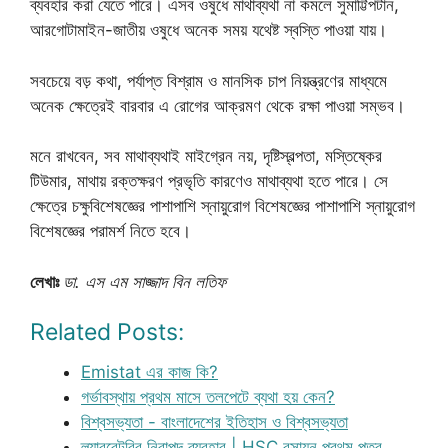
ব্যবহার করা যেতে পারে। এসব ওষুধে মাথাব্যথা না কমলে সুমাট্টিপটান,
আরগোটামাইন-জাতীয় ওষুধে অনেক সময় যথেষ্ট স্বস্তি পাওয়া যায়।
সবচেয়ে বড় কথা, পর্যাপ্ত বিশ্রাম ও মানসিক চাপ নিয়ন্ত্রণের মাধ্যমে
অনেক ক্ষেত্রেই বারবার এ রোগের আক্রমণ থেকে রক্ষা পাওয়া সম্ভব।
মনে রাখবেন, সব মাথাব্যথাই মাইগ্রেন নয়, দৃষ্টিস্বল্পতা, মস্তিষ্কের
টিউমার, মাথায় রক্তক্ষরণ প্রভৃতি কারণেও মাথাব্যথা হতে পারে। সে
ক্ষেত্রে চক্ষুবিশেষজ্ঞের পাশাপাশি স্নায়ুরোগ বিশেষজ্ঞের পাশাপাশি স্নায়ুরোগ
বিশেষজ্ঞের পরামর্শ নিতে হবে।
লেখাঃ
ডা. এস এম সাজ্জাদ বিন লতিফ
Related Posts:
Emistat এর কাজ কি?
গর্ভাবস্থায় প্রথম মাসে তলপেটে ব্যথা হয় কেন?
বিশ্বসভ্যতা - বাংলাদেশের ইতিহাস ও বিশ্বসভ্যতা
ল্যাবরেটরির নিরাপদ ব্যবহার | HSC রসায়ন প্রথম পত্র