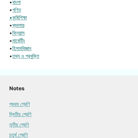
•
বাংলা
•
গণিত
•কৃষিশিক্ষা
•
ব্যবসায়
•
ফিন্যান্স
•
মার্কেটিং
•
হিসাববিজ্ঞান
•
তথ্য ও প্রযুক্তি
Notes
প্রথম শ্রেণি
দ্বিতীয় শ্রেণি
তৃতীয় শ্রেণি
চতুর্থ শ্রেণি