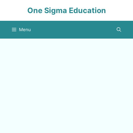
Skip
One Sigma Education
to
content
Menu