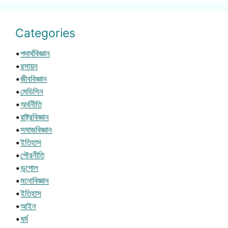
Categories
•
পদার্থবিজ্ঞান
•
রসায়ন
•
জীববিজ্ঞান
•
মেডিসিন
•
অর্থনীতি
•
রাষ্ট্রবিজ্ঞান
•
সমাজবিজ্ঞান
•
ইতিহাস
•
পৌরনীতি
•
ভূগোল
•
মনোবিজ্ঞান
•
ইতিহাস
•
আইন
•
ধর্ম