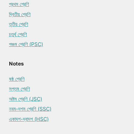
প্রথম শ্রেণি
দ্বিতীয় শ্রেণি
তৃতীয় শ্রেণি
চতুর্থ শ্রেণি
পঞ্চম শ্রেণি (PSC)
Notes
ষষ্ঠ শ্রেণি
সপ্তম শ্রেণি
অষ্টম শ্রেণি (JSC)
নবম-দশম শ্রেণি (SSC)
একাদশ-দ্বাদশ (HSC)