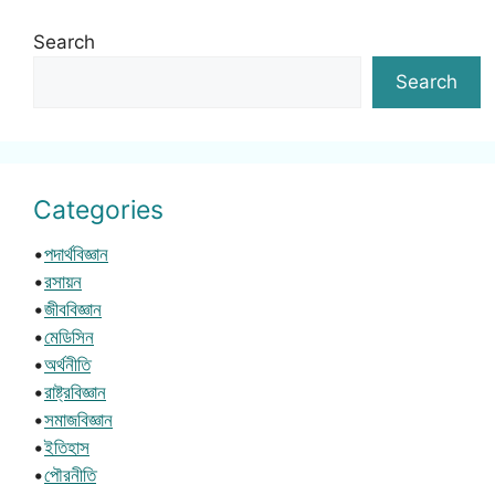
Search
Search
Categories
•
পদার্থবিজ্ঞান
•
রসায়ন
•
জীববিজ্ঞান
•
মেডিসিন
•
অর্থনীতি
•
রাষ্ট্রবিজ্ঞান
•
সমাজবিজ্ঞান
•
ইতিহাস
•
পৌরনীতি