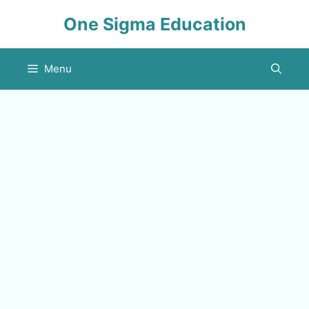
Skip
One Sigma Education
to
content
Menu