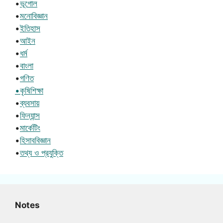
•
ভূগোল
•
মনোবিজ্ঞান
•
ইতিহাস
•
আইন
•
ধর্ম
•
বাংলা
•
গণিত
•কৃষিশিক্ষা
•
ব্যবসায়
•
ফিন্যান্স
•
মার্কেটিং
•
হিসাববিজ্ঞান
•
তথ্য ও প্রযুক্তি
Notes