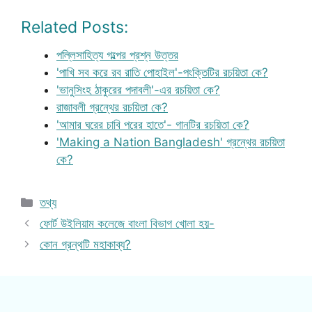
Related Posts:
পল্লিসাহিত্য গল্পের প্রশ্ন উত্তর
'পাখি সব করে রব রাতি পোহাইল'-পংক্তিটির রচয়িতা কে?
'ভানুসিংহ ঠাকুরের পদাবলী'-এর রচয়িতা কে?
রাজাবলী গ্রন্থের রচয়িতা কে?
'আমার ঘরের চাবি পরের হাতে'- গানটির রচয়িতা কে?
'Making a Nation Bangladesh' গ্রন্থের রচয়িতা
কে?
Categories
তথ্য
ফোর্ট উইলিয়াম কলেজে বাংলা বিভাগ খোলা হয়-
কোন গ্রন্থটি মহাকাব্য?