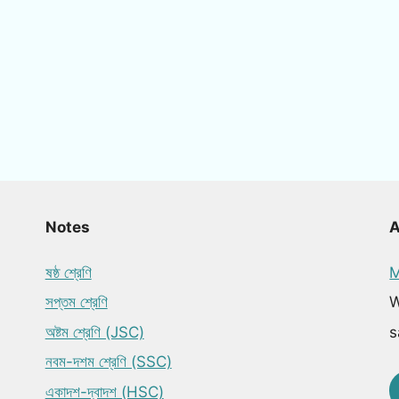
Notes
ষষ্ঠ শ্রেণি
M
সপ্তম শ্রেণি
W
অষ্টম শ্রেণি (JSC)
s
নবম-দশম শ্রেণি (SSC)
একাদশ-দ্বাদশ (HSC)