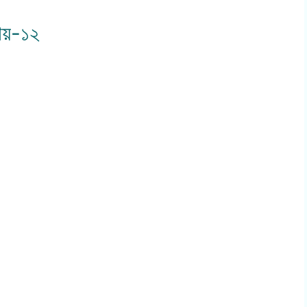
যায়-১২