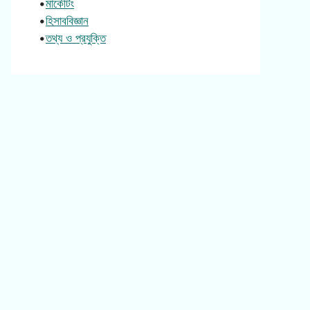
•
মার্কেটিং
•
হিসাববিজ্ঞান
•
তথ্য ও প্রযুক্তি