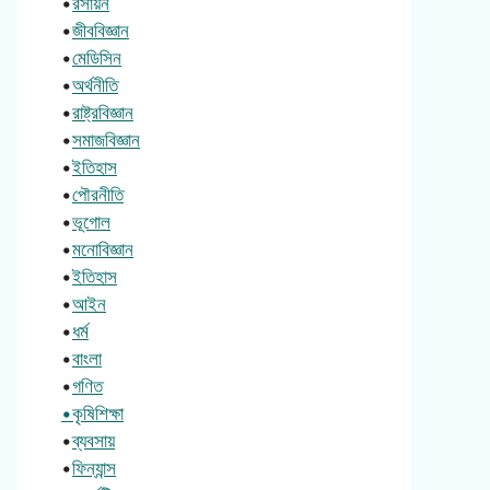
•
রসায়ন
•
জীববিজ্ঞান
•
মেডিসিন
•
অর্থনীতি
•
রাষ্ট্রবিজ্ঞান
•
সমাজবিজ্ঞান
•
ইতিহাস
•
পৌরনীতি
•
ভূগোল
•
মনোবিজ্ঞান
•
ইতিহাস
•
আইন
•
ধর্ম
•
বাংলা
•
গণিত
•কৃষিশিক্ষা
•
ব্যবসায়
•
ফিন্যান্স