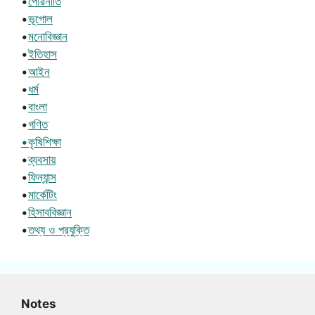
•
পৌরনীতি
•
ভূগোল
•
মনোবিজ্ঞান
•
ইতিহাস
•
আইন
•
ধর্ম
•
বাংলা
•
গণিত
•কৃষিশিক্ষা
•
ব্যবসায়
•
ফিন্যান্স
•
মার্কেটিং
•
হিসাববিজ্ঞান
•
তথ্য ও প্রযুক্তি
Notes