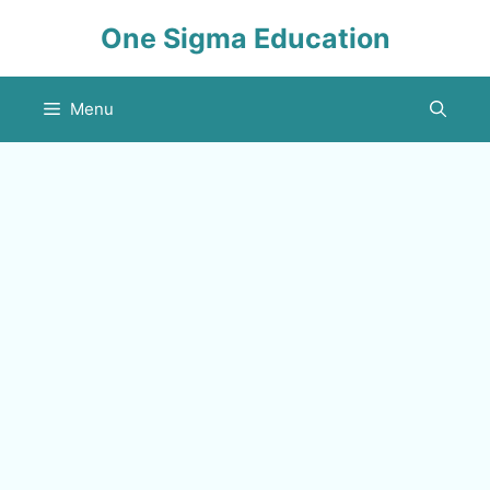
Skip
One Sigma Education
to
content
Menu