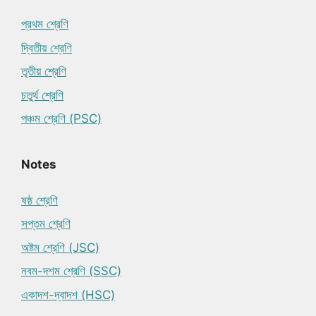
প্রথম শ্রেণি
দ্বিতীয় শ্রেণি
তৃতীয় শ্রেণি
চতুর্থ শ্রেণি
পঞ্চম শ্রেণি (PSC)
Notes
ষষ্ঠ শ্রেণি
সপ্তম শ্রেণি
অষ্টম শ্রেণি (JSC)
নবম-দশম শ্রেণি (SSC)
একাদশ-দ্বাদশ (HSC)