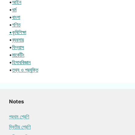
•
আইন
•
ধর্ম
•
বাংলা
•
গণিত
•কৃষিশিক্ষা
•
ব্যবসায়
•
ফিন্যান্স
•
মার্কেটিং
•
হিসাববিজ্ঞান
•
তথ্য ও প্রযুক্তি
Notes
প্রথম শ্রেণি
দ্বিতীয় শ্রেণি