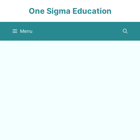
Skip
One Sigma Education
to
content
Menu