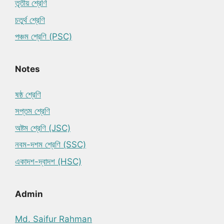
তৃতীয় শ্রেণি
চতুর্থ শ্রেণি
পঞ্চম শ্রেণি (PSC)
Notes
ষষ্ঠ শ্রেণি
সপ্তম শ্রেণি
অষ্টম শ্রেণি (JSC)
নবম-দশম শ্রেণি (SSC)
একাদশ-দ্বাদশ (HSC)
Admin
Md. Saifur Rahman