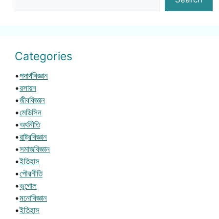
Categories
•
পদার্থবিজ্ঞান
•
রসায়ন
•
জীববিজ্ঞান
•
মেডিসিন
•
অর্থনীতি
•
রাষ্ট্রবিজ্ঞান
•
সমাজবিজ্ঞান
•
ইতিহাস
•
পৌরনীতি
•
ভূগোল
•
মনোবিজ্ঞান
•
ইতিহাস