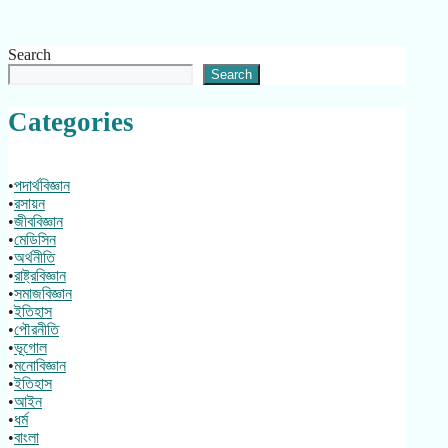
Search
Search
Categories
•
পদার্থবিজ্ঞান
•
রসায়ন
•
জীববিজ্ঞান
•
মেডিসিন
•
অর্থনীতি
•
রাষ্ট্রবিজ্ঞান
•
সমাজবিজ্ঞান
•
ইতিহাস
•
পৌরনীতি
•
ভূগোল
•
মনোবিজ্ঞান
•
ইতিহাস
•
আইন
•
ধর্ম
•
বাংলা