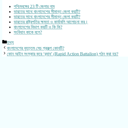
পশ্চিমবঙ্গের 23 টি জেলার নাম
ভারতের সাথে বাংলাদেশের সীমান্ত জেলা কয়টি?
ভারতের সাথে বাংলাদেশের সীমান্ত জেলা কয়টি?
ভারতের রাষ্ট্রপতির ক্ষমতা ও কার্যাবলি আলোচনা কর।
বাংলাদেশের বিভাগ কয়টি ও কি কি?
সংবিধান কাকে বলে?
Categories
তথ্য
বাংলাদেশের বৃহত্তম সেচ প্রকল্প কোনটি?
কোন আইন সংস্কার করে ‘র‌্যাব’ (Rapid Action Battalion) গঠন করা হয়?