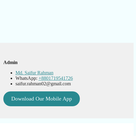
Admin
Md. Saifur Rahman
WhatsApp:
+8801719541726
saifur.rahman02@gmail.com
Download Our Mobile App