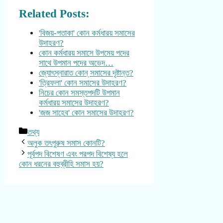
Related Posts:
'বিজয়-পতাকা' কোন কর্মধারয় সমাসের
উদাহরণ?
কোন কর্মধারয় সমাসে উপমেয় পদের
সাথে উপমান পদের অভেদ…
জ্যোৎস্নারাত কোন্ সমাসের দৃষ্টান্ত?
'ত্রিফলা' কোন সমাসের উদাহরণ?
নিচের কোন সমস্তপদটি উপমান
কর্মধারয় সমাসের উদাহরণ?
'জজ সাহেব' কোন সমাসের উদাহরণ?
Categories
তথ্য
অলুক তৎপুরুষ সমাস কোনটি?
পূর্বপদ বিশেষণ এবং পরপদ বিশেষ্য হলে
কোন ধরনের বহুব্রীহি সমাস হয়?