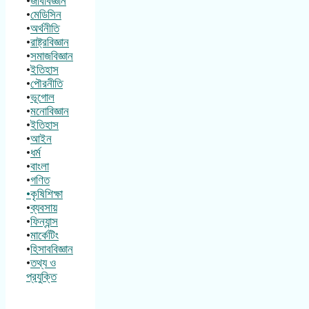
•
জীববিজ্ঞান
•
মেডিসিন
•
অর্থনীতি
•
রাষ্ট্রবিজ্ঞান
•
সমাজবিজ্ঞান
•
ইতিহাস
•
পৌরনীতি
•
ভূগোল
•
মনোবিজ্ঞান
•
ইতিহাস
•
আইন
•
ধর্ম
•
বাংলা
•
গণিত
•কৃষিশিক্ষা
•
ব্যবসায়
•
ফিন্যান্স
•
মার্কেটিং
•
হিসাববিজ্ঞান
•
তথ্য ও
প্রযুক্তি