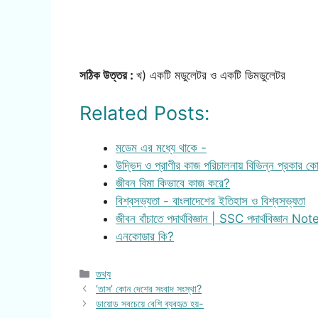
সঠিক উত্তর :
খ) একটি মডুলেটর ও একটি ডিমডুলেটর
Related Posts:
মডেম এর মধ্যে থাকে -
উদ্ভিদ ও প্রাণীর কাজ পরিচালনায় বিভিন্ন প্রকার ক
জীবন বিমা কিভাবে কাজ করে?
বিশ্বসভ্যতা - বাংলাদেশের ইতিহাস ও বিশ্বসভ্যতা
জীবন বাঁচাতে পদার্থবিজ্ঞান | SSC পদার্থবিজ্ঞান Not
এনকোডার কি?
Categories
তথ্য
‘তাস’ কোন দেশের সংবাদ সংস্থা?
ডায়োড সবচেয়ে বেশি ব্যবহৃত হয়-