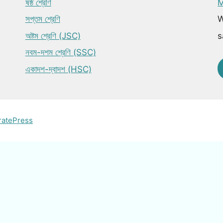
ষষ্ঠ শ্রেণি
M
সপ্তম শ্রেণি
W
অষ্টম শ্রেণি (JSC)
s
নবম-দশম শ্রেণি (SSC)
একাদশ-দ্বাদশ (HSC)
ratePress