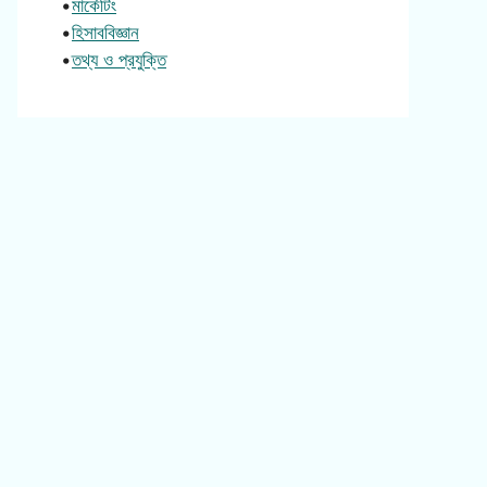
•
মার্কেটিং
•
হিসাববিজ্ঞান
•
তথ্য ও প্রযুক্তি