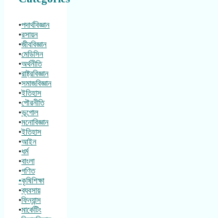
•
পদার্থবিজ্ঞান
•
রসায়ন
•
জীববিজ্ঞান
•
মেডিসিন
•
অর্থনীতি
•
রাষ্ট্রবিজ্ঞান
•
সমাজবিজ্ঞান
•
ইতিহাস
•
পৌরনীতি
•
ভূগোল
•
মনোবিজ্ঞান
•
ইতিহাস
•
আইন
•
ধর্ম
•
বাংলা
•
গণিত
•কৃষিশিক্ষা
•
ব্যবসায়
•
ফিন্যান্স
•
মার্কেটিং