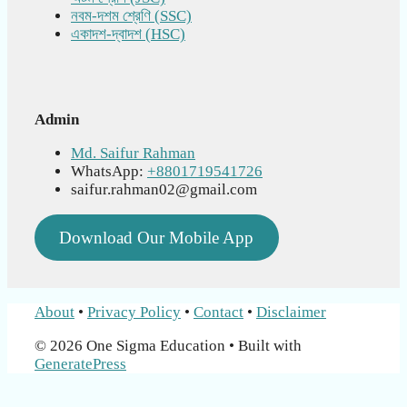
নবম-দশম শ্রেণি (SSC)
একাদশ-দ্বাদশ (HSC)
Admin
Md. Saifur Rahman
WhatsApp:
+8801719541726
saifur.rahman02@gmail.com
Download Our Mobile App
About
•
Privacy Policy
•
Contact
•
Disclaimer
© 2026 One Sigma Education
• Built with
GeneratePress