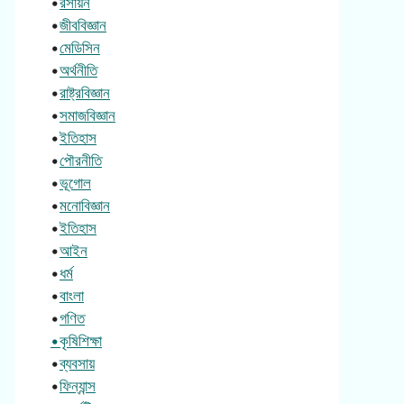
•
রসায়ন
•
জীববিজ্ঞান
•
মেডিসিন
•
অর্থনীতি
•
রাষ্ট্রবিজ্ঞান
•
সমাজবিজ্ঞান
•
ইতিহাস
•
পৌরনীতি
•
ভূগোল
•
মনোবিজ্ঞান
•
ইতিহাস
•
আইন
•
ধর্ম
•
বাংলা
•
গণিত
•কৃষিশিক্ষা
•
ব্যবসায়
•
ফিন্যান্স