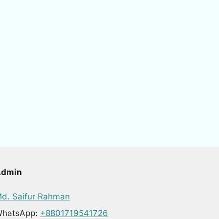
Admin
d. Saifur Rahman
hatsApp:
+8801719541726