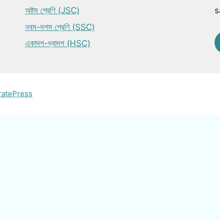
অষ্টম শ্রেণি (JSC)
s
নবম-দশম শ্রেণি (SSC)
একাদশ-দ্বাদশ (HSC)
ratePress