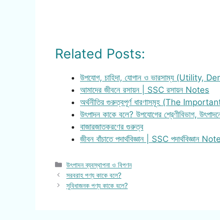
Related Posts:
উপযোগ, চাহিদা, যোগান ও ভারসাম্য (Utility,
আমাদের জীবনে রসায়ন | SSC রসায়ন Notes
অর্থনীতির গুরুত্বপূর্ণ ধারণাসমূহ (The Importa
উৎপাদন কাকে বলে? উপযোগের শ্রেণীবিভাগ, উৎপাদন
বাজারজাতকরণের গুরুত্ব
জীবন বাঁচাতে পদার্থবিজ্ঞান | SSC পদার্থবিজ্ঞান Not
Categories
উৎপাদন ব্যবস্থাপনা ও বিপণন
সরবরাহ পণ্য কাকে বলে?
সুবিধাজনক পণ্য কাকে বলে?