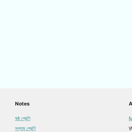
Notes
ষষ্ঠ শ্রেণি
M
সপ্তম শ্রেণি
W