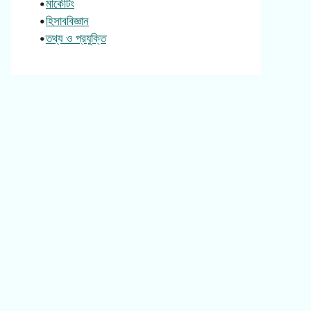
•
মার্কেটিং
•
হিসাববিজ্ঞান
•
তথ্য ও প্রযুক্তি