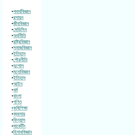
•
পদার্থবিজ্ঞান
•
রসায়ন
•
জীববিজ্ঞান
•
মেডিসিন
•
অর্থনীতি
•
রাষ্ট্রবিজ্ঞান
•
সমাজবিজ্ঞান
•
ইতিহাস
•
পৌরনীতি
•
ভূগোল
•
মনোবিজ্ঞান
•
ইতিহাস
•
আইন
•
ধর্ম
•
বাংলা
•
গণিত
•কৃষিশিক্ষা
•
ব্যবসায়
•
ফিন্যান্স
•
মার্কেটিং
•
হিসাববিজ্ঞান