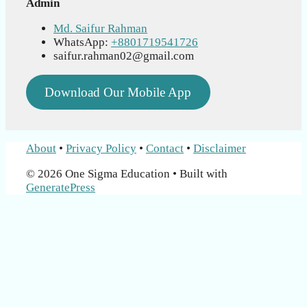
Admin
Md. Saifur Rahman
WhatsApp:
+8801719541726
saifur.rahman02@gmail.com
Download Our Mobile App
About
•
Privacy Policy
•
Contact
•
Disclaimer
© 2026 One Sigma Education
• Built with
GeneratePress