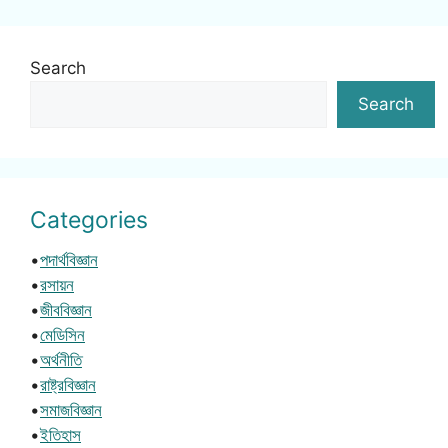
Search
Search
Categories
•
পদার্থবিজ্ঞান
•
রসায়ন
•
জীববিজ্ঞান
•
মেডিসিন
•
অর্থনীতি
•
রাষ্ট্রবিজ্ঞান
•
সমাজবিজ্ঞান
•
ইতিহাস