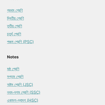
প্রথম শ্রেণি
দ্বিতীয় শ্রেণি
তৃতীয় শ্রেণি
চতুর্থ শ্রেণি
পঞ্চম শ্রেণি (PSC)
Notes
ষষ্ঠ শ্রেণি
সপ্তম শ্রেণি
অষ্টম শ্রেণি (JSC)
নবম-দশম শ্রেণি (SSC)
একাদশ-দ্বাদশ (HSC)