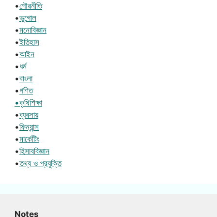
•
পৌরনীতি
•
ভূগোল
•
মনোবিজ্ঞান
•
ইতিহাস
•
আইন
•
ধর্ম
•
বাংলা
•
গণিত
•কৃষিশিক্ষা
•
ব্যবসায়
•
ফিন্যান্স
•
মার্কেটিং
•
হিসাববিজ্ঞান
•
তথ্য ও প্রযুক্তি
Notes