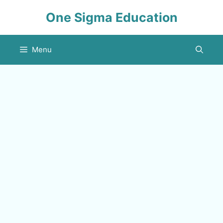
Skip
One Sigma Education
to
content
Menu