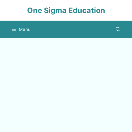
Skip
One Sigma Education
to
content
Menu