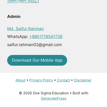
একাদশ-দ্বাদশ (HSC)
Admin
Md. Saifur Rahman
WhatsApp:
+8801719541726
saifur.rahman02@gmail.com
Download Our Mobile App
About
•
Privacy Policy
•
Contact
•
Disclaimer
© 2026 One Sigma Education
• Built with
GeneratePress