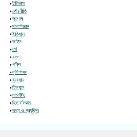
•
ইতিহাস
•
পৌরনীতি
•
ভূগোল
•
মনোবিজ্ঞান
•
ইতিহাস
•
আইন
•
ধর্ম
•
বাংলা
•
গণিত
•কৃষিশিক্ষা
•
ব্যবসায়
•
ফিন্যান্স
•
মার্কেটিং
•
হিসাববিজ্ঞান
•
তথ্য ও প্রযুক্তি