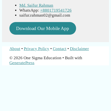
Md. Saifur Rahman
WhatsApp:
+8801719541726
saifur.rahman02@gmail.com
Download Our Mobile App
About
•
Privacy Policy
•
Contact
•
Disclaimer
© 2026 One Sigma Education
• Built with
GeneratePress