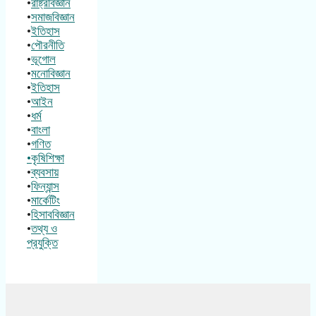
•
রাষ্ট্রবিজ্ঞান
•
সমাজবিজ্ঞান
•
ইতিহাস
•
পৌরনীতি
•
ভূগোল
•
মনোবিজ্ঞান
•
ইতিহাস
•
আইন
•
ধর্ম
•
বাংলা
•
গণিত
•কৃষিশিক্ষা
•
ব্যবসায়
•
ফিন্যান্স
•
মার্কেটিং
•
হিসাববিজ্ঞান
•
তথ্য ও
প্রযুক্তি