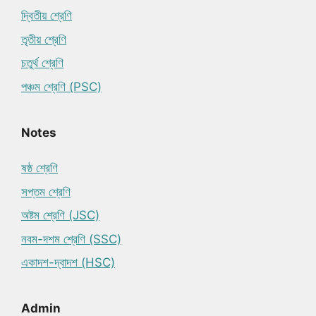
দ্বিতীয় শ্রেণি
তৃতীয় শ্রেণি
চতুর্থ শ্রেণি
পঞ্চম শ্রেণি (PSC)
Notes
ষষ্ঠ শ্রেণি
সপ্তম শ্রেণি
অষ্টম শ্রেণি (JSC)
নবম-দশম শ্রেণি (SSC)
একাদশ-দ্বাদশ (HSC)
Admin