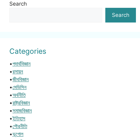
Search
Search
Categories
•
পদার্থবিজ্ঞান
•
রসায়ন
•
জীববিজ্ঞান
•
মেডিসিন
•
অর্থনীতি
•
রাষ্ট্রবিজ্ঞান
•
সমাজবিজ্ঞান
•
ইতিহাস
•
পৌরনীতি
•
ভূগোল