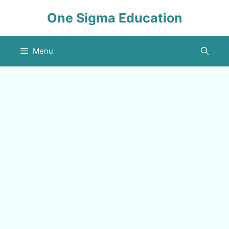
Skip
One Sigma Education
to
content
Menu