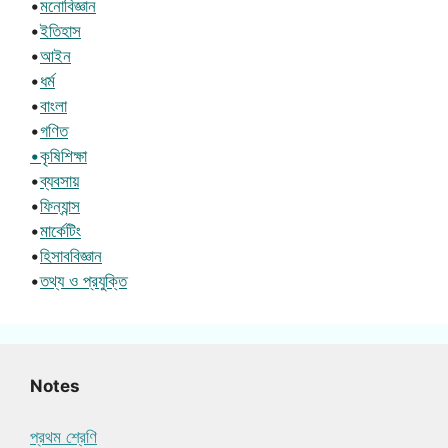
•
মনোবিজ্ঞান
•
ইতিহাস
•
আইন
•
ধর্ম
•
বাংলা
•
গণিত
•কৃষিশিক্ষা
•
ব্যবসায়
•
ফিন্যান্স
•
মার্কেটিং
•
হিসাববিজ্ঞান
•
তথ্য ও প্রযুক্তি
Notes
প্রথম শ্রেণি