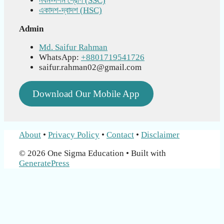
নবম-দশম শ্রেণি (SSC)
একাদশ-দ্বাদশ (HSC)
Admin
Md. Saifur Rahman
WhatsApp:
+8801719541726
saifur.rahman02@gmail.com
Download Our Mobile App
About
•
Privacy Policy
•
Contact
•
Disclaimer
© 2026 One Sigma Education
• Built with
GeneratePress