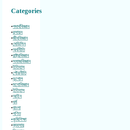
Categories
•
পদার্থবিজ্ঞান
•
রসায়ন
•
জীববিজ্ঞান
•
মেডিসিন
•
অর্থনীতি
•
রাষ্ট্রবিজ্ঞান
•
সমাজবিজ্ঞান
•
ইতিহাস
•
পৌরনীতি
•
ভূগোল
•
মনোবিজ্ঞান
•
ইতিহাস
•
আইন
•
ধর্ম
•
বাংলা
•
গণিত
•কৃষিশিক্ষা
•
ব্যবসায়