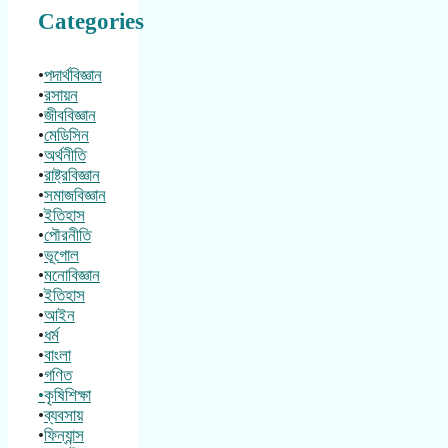
Categories
•
পদার্থবিজ্ঞান
•
রসায়ন
•
জীববিজ্ঞান
•
মেডিসিন
•
অর্থনীতি
•
রাষ্ট্রবিজ্ঞান
•
সমাজবিজ্ঞান
•
ইতিহাস
•
পৌরনীতি
•
ভূগোল
•
মনোবিজ্ঞান
•
ইতিহাস
•
আইন
•
ধর্ম
•
বাংলা
•
গণিত
•কৃষিশিক্ষা
•
ব্যবসায়
•
ফিন্যান্স