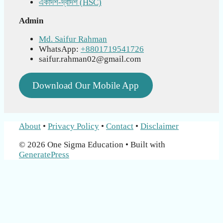
একাদশ-দ্বাদশ (HSC)
Admin
Md. Saifur Rahman
WhatsApp:
+8801719541726
saifur.rahman02@gmail.com
Download Our Mobile App
About
•
Privacy Policy
•
Contact
•
Disclaimer
© 2026 One Sigma Education
• Built with
GeneratePress