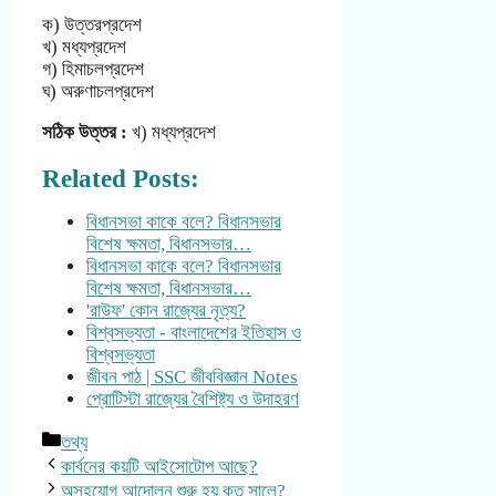
ক) উত্তরপ্রদেশ
খ) মধ্যপ্রদেশ
গ) হিমাচলপ্রদেশ
ঘ) অরুণাচলপ্রদেশ
সঠিক উত্তর :
খ) মধ্যপ্রদেশ
Related Posts:
বিধানসভা কাকে বলে? বিধানসভার
বিশেষ ক্ষমতা, বিধানসভার…
বিধানসভা কাকে বলে? বিধানসভার
বিশেষ ক্ষমতা, বিধানসভার…
'রাউফ' কোন রাজ্যের নৃত্য?
বিশ্বসভ্যতা - বাংলাদেশের ইতিহাস ও
বিশ্বসভ্যতা
জীবন পাঠ | SSC জীববিজ্ঞান Notes
প্রোটিস্টা রাজ্যের বৈশিষ্ট্য ও উদাহরণ
Categories
তথ্য
কার্বনের কয়টি আইসোটোপ আছে?
অসহযোগ আন্দোলন শুরু হয় কত সালে?