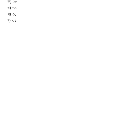
ক) ২৮
খ) ৩০
গ) ৩১
ঘ) ৩৫