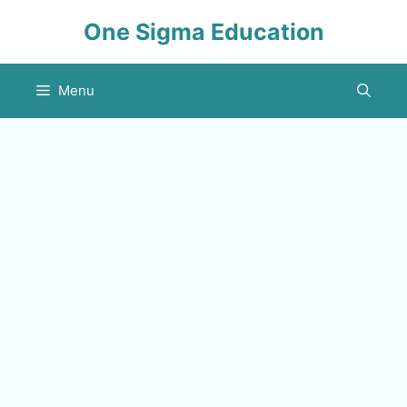
Skip
One Sigma Education
to
content
Menu