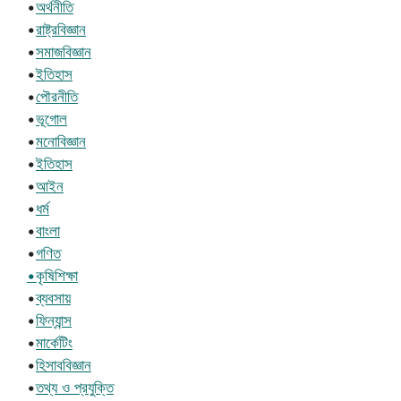
•
অর্থনীতি
•
রাষ্ট্রবিজ্ঞান
•
সমাজবিজ্ঞান
•
ইতিহাস
•
পৌরনীতি
•
ভূগোল
•
মনোবিজ্ঞান
•
ইতিহাস
•
আইন
•
ধর্ম
•
বাংলা
•
গণিত
•কৃষিশিক্ষা
•
ব্যবসায়
•
ফিন্যান্স
•
মার্কেটিং
•
হিসাববিজ্ঞান
•
তথ্য ও প্রযুক্তি