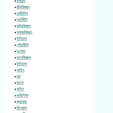
•
রসায়ন
•
জীববিজ্ঞান
•
মেডিসিন
•
অর্থনীতি
•
রাষ্ট্রবিজ্ঞান
•
সমাজবিজ্ঞান
•
ইতিহাস
•
পৌরনীতি
•
ভূগোল
•
মনোবিজ্ঞান
•
ইতিহাস
•
আইন
•
ধর্ম
•
বাংলা
•
গণিত
•কৃষিশিক্ষা
•
ব্যবসায়
•
ফিন্যান্স