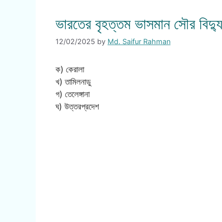
ভারতের বৃহত্তম ভাসমান সৌর বিদ্যু
12/02/2025
by
Md. Saifur Rahman
ক) কেরালা
খ) তামিলনাডু
গ) তেলেঙ্গানা
ঘ) উত্তরপ্রদেশ