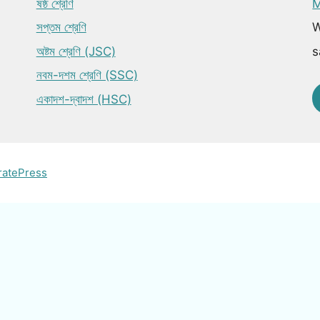
ষষ্ঠ শ্রেণি
M
সপ্তম শ্রেণি
W
অষ্টম শ্রেণি (JSC)
s
নবম-দশম শ্রেণি (SSC)
একাদশ-দ্বাদশ (HSC)
ratePress