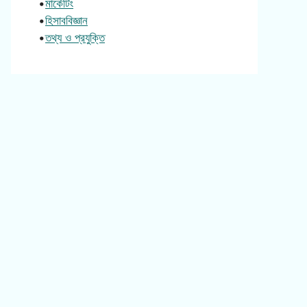
•
মার্কেটিং
•
হিসাববিজ্ঞান
•
তথ্য ও প্রযুক্তি