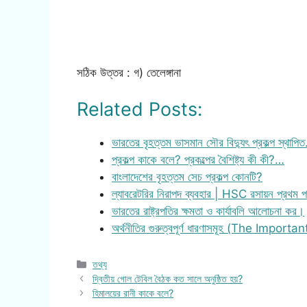
সঠিক উত্তর : গ) তেলেঙ্গানা
Related Posts:
ভারতের বৃহত্তম ভাসমান সৌর বিদ্যুৎ প্রকল্প স্থাপি
প্রকল্প কাকে বলে? প্রকল্পের বৈশিষ্ট্য কী কী?…
বাংলাদেশের বৃহত্তম সেচ প্রকল্প কোনটি?
ল্যাবরেটরির নিরাপদ ব্যবহার | HSC রসায়ন প্রথম
ভারতের রাষ্ট্রপতির ক্ষমতা ও কার্যাবলি আলোচনা কর।
অর্থনীতির গুরুত্বপূর্ণ ধারণাসমূহ (The Importa
Categories
তথ্য
দ্বিতীয় গোল টেবিল বৈঠক কত সালে অনুষ্ঠিত হয়?
হিমালয়ের রানী কাকে বলে?