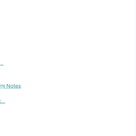
ত…
 পত্র Notes
nt…