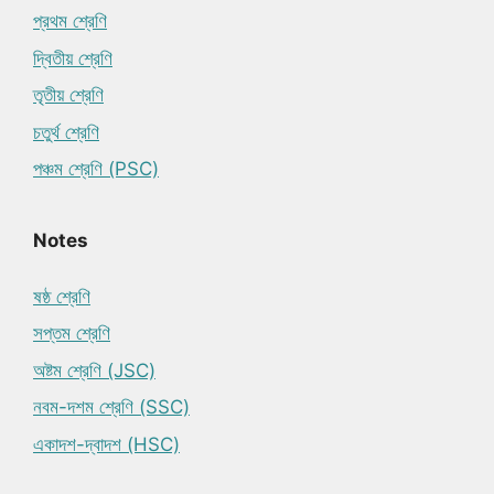
প্রথম শ্রেণি
দ্বিতীয় শ্রেণি
তৃতীয় শ্রেণি
চতুর্থ শ্রেণি
পঞ্চম শ্রেণি (PSC)
Notes
ষষ্ঠ শ্রেণি
সপ্তম শ্রেণি
অষ্টম শ্রেণি (JSC)
নবম-দশম শ্রেণি (SSC)
একাদশ-দ্বাদশ (HSC)