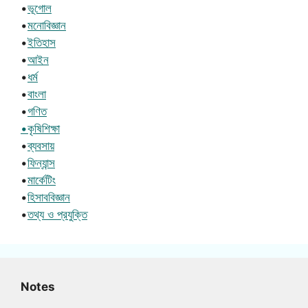
•
ভূগোল
•
মনোবিজ্ঞান
•
ইতিহাস
•
আইন
•
ধর্ম
•
বাংলা
•
গণিত
•কৃষিশিক্ষা
•
ব্যবসায়
•
ফিন্যান্স
•
মার্কেটিং
•
হিসাববিজ্ঞান
•
তথ্য ও প্রযুক্তি
Notes