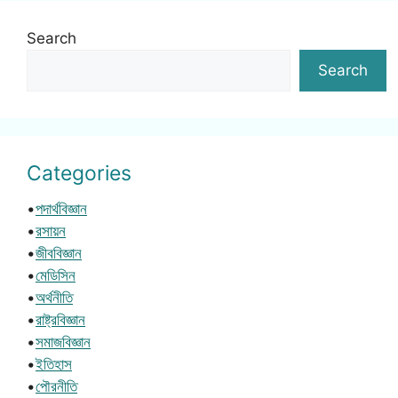
Search
Search
Categories
•
পদার্থবিজ্ঞান
•
রসায়ন
•
জীববিজ্ঞান
•
মেডিসিন
•
অর্থনীতি
•
রাষ্ট্রবিজ্ঞান
•
সমাজবিজ্ঞান
•
ইতিহাস
•
পৌরনীতি