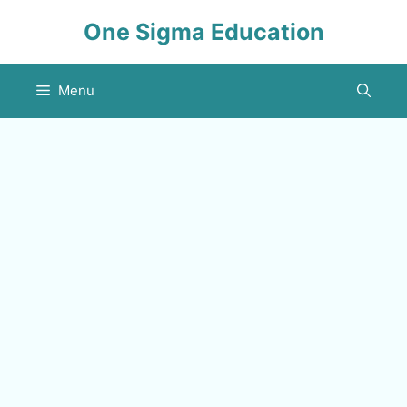
Skip
One Sigma Education
to
content
Menu