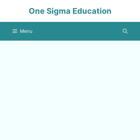
Skip
One Sigma Education
to
content
Menu