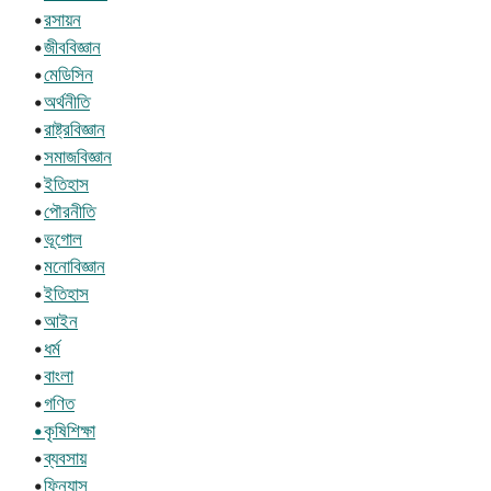
•
রসায়ন
•
জীববিজ্ঞান
•
মেডিসিন
•
অর্থনীতি
•
রাষ্ট্রবিজ্ঞান
•
সমাজবিজ্ঞান
•
ইতিহাস
•
পৌরনীতি
•
ভূগোল
•
মনোবিজ্ঞান
•
ইতিহাস
•
আইন
•
ধর্ম
•
বাংলা
•
গণিত
•কৃষিশিক্ষা
•
ব্যবসায়
•
ফিন্যান্স