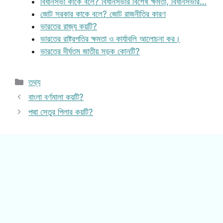
বিধানসভা কাকে বলে? বিধানসভার বিশেষ ক্ষমতা, বিধানসভার…
জোট সরকার কাকে বলে? জোট রাজনীতির কারণ
ভারতের রাজ্য কয়টি?
ভারতের রাষ্ট্রপতির ক্ষমতা ও কার্যাবলি আলোচনা কর।
ভারতের দীর্ঘতম জাতীয় সড়ক কোনটি?
Categories
তথ্য
বাংলা বর্ণমালা কয়টি?
পদ্মা সেতুর পিলার কয়টি?