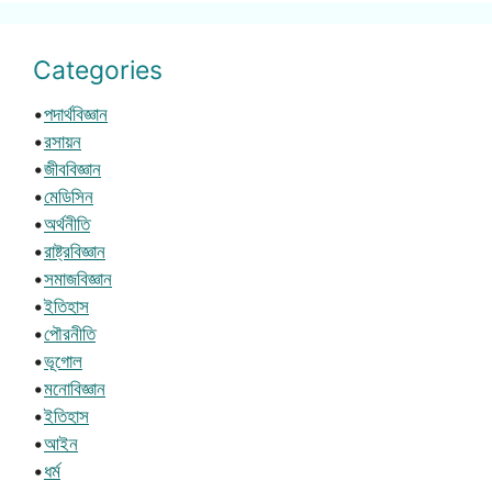
Categories
•
পদার্থবিজ্ঞান
•
রসায়ন
•
জীববিজ্ঞান
•
মেডিসিন
•
অর্থনীতি
•
রাষ্ট্রবিজ্ঞান
•
সমাজবিজ্ঞান
•
ইতিহাস
•
পৌরনীতি
•
ভূগোল
•
মনোবিজ্ঞান
•
ইতিহাস
•
আইন
•
ধর্ম