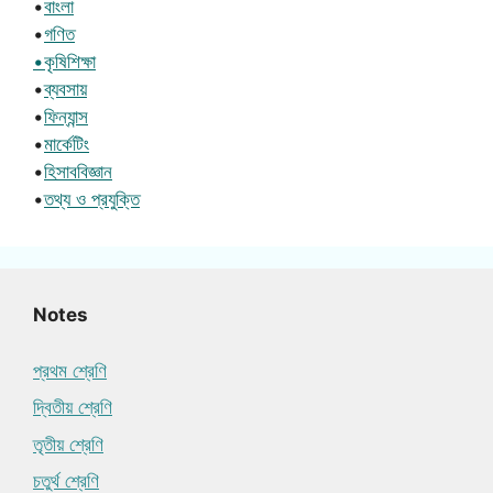
•
বাংলা
•
গণিত
•কৃষিশিক্ষা
•
ব্যবসায়
•
ফিন্যান্স
•
মার্কেটিং
•
হিসাববিজ্ঞান
•
তথ্য ও প্রযুক্তি
Notes
প্রথম শ্রেণি
দ্বিতীয় শ্রেণি
তৃতীয় শ্রেণি
চতুর্থ শ্রেণি