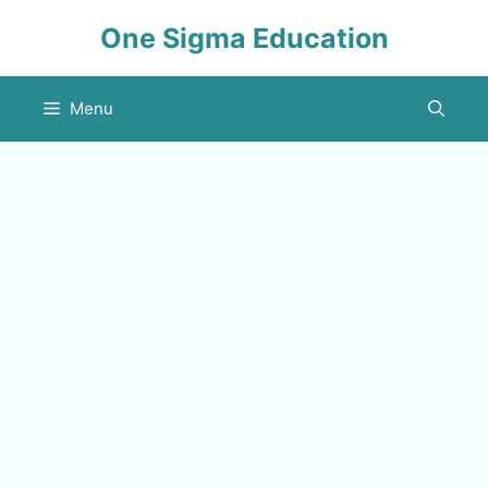
Skip
One Sigma Education
to
content
Menu