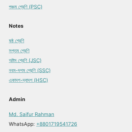
পঞ্চম শ্রেণি (PSC)
Notes
ষষ্ঠ শ্রেণি
সপ্তম শ্রেণি
অষ্টম শ্রেণি (JSC)
নবম-দশম শ্রেণি (SSC)
একাদশ-দ্বাদশ (HSC)
Admin
Md. Saifur Rahman
WhatsApp:
+8801719541726