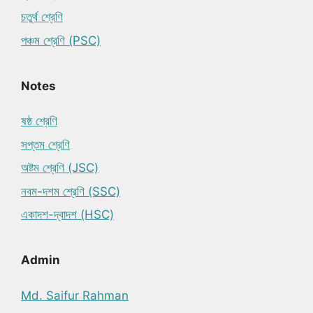
চতুর্থ শ্রেণি
পঞ্চম শ্রেণি (PSC)
Notes
ষষ্ঠ শ্রেণি
সপ্তম শ্রেণি
অষ্টম শ্রেণি (JSC)
নবম-দশম শ্রেণি (SSC)
একাদশ-দ্বাদশ (HSC)
Admin
Md. Saifur Rahman