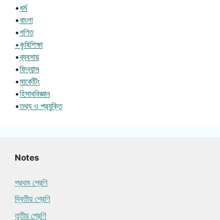
•
ধর্ম
•
বাংলা
•
গণিত
•কৃষিশিক্ষা
•
ব্যবসায়
•
ফিন্যান্স
•
মার্কেটিং
•
হিসাববিজ্ঞান
•
তথ্য ও প্রযুক্তি
Notes
প্রথম শ্রেণি
দ্বিতীয় শ্রেণি
তৃতীয় শ্রেণি