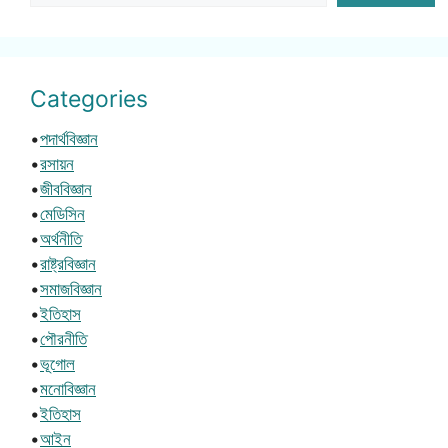
Categories
•
পদার্থবিজ্ঞান
•
রসায়ন
•
জীববিজ্ঞান
•
মেডিসিন
•
অর্থনীতি
•
রাষ্ট্রবিজ্ঞান
•
সমাজবিজ্ঞান
•
ইতিহাস
•
পৌরনীতি
•
ভূগোল
•
মনোবিজ্ঞান
•
ইতিহাস
•
আইন