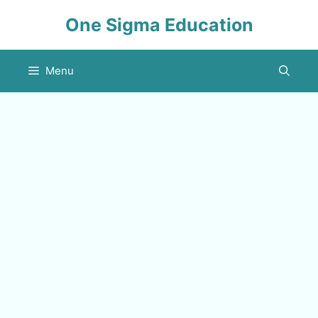
Skip
One Sigma Education
to
content
Menu