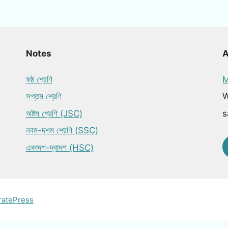
Notes
ষষ্ঠ শ্রেণি
M
সপ্তম শ্রেণি
W
অষ্টম শ্রেণি (JSC)
s
নবম-দশম শ্রেণি (SSC)
একাদশ-দ্বাদশ (HSC)
ratePress