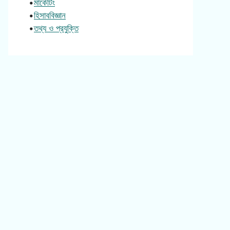
•
মার্কেটিং
•
হিসাববিজ্ঞান
•
তথ্য ও প্রযুক্তি