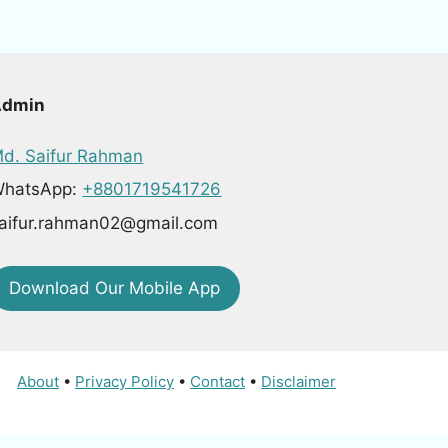
Admin
d. Saifur Rahman
hatsApp:
+8801719541726
aifur.rahman02@gmail.com
Download Our Mobile App
About
•
Privacy Policy
•
Contact
•
Disclaimer