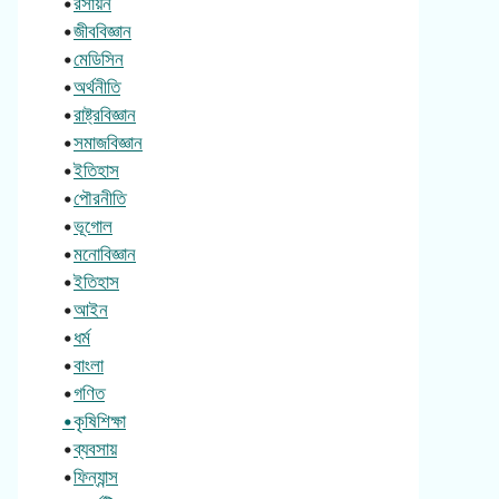
•
রসায়ন
•
জীববিজ্ঞান
•
মেডিসিন
•
অর্থনীতি
•
রাষ্ট্রবিজ্ঞান
•
সমাজবিজ্ঞান
•
ইতিহাস
•
পৌরনীতি
•
ভূগোল
•
মনোবিজ্ঞান
•
ইতিহাস
•
আইন
•
ধর্ম
•
বাংলা
•
গণিত
•কৃষিশিক্ষা
•
ব্যবসায়
•
ফিন্যান্স