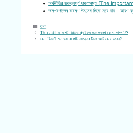
অর্থনীতির গুরুত্বপূর্ণ ধারণাসমূহ (The Importa
জলপ্রপাতের ক্রমশ উৎসের দিকে সরে যায় - কারণ ব্
Categories
তথ্য
Threadit নামে শর্ট ভিডিও প্ল্যাটফর্ম লঞ্চ করলো কোন কোম্পানি?
কোন বিজ্ঞানী স্মল পক্স বা গুটি বসন্তের টীকা আবিষ্কার করেন?