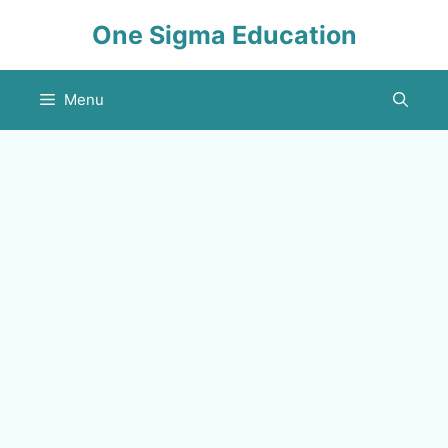
Skip
One Sigma Education
to
content
Menu