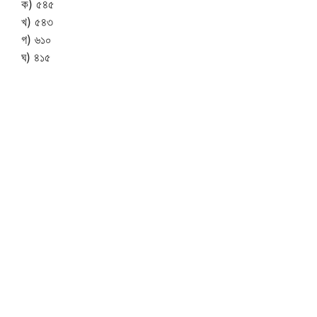
ক) ৫৪৫
খ) ৫৪৩
গ) ৬১০
ঘ) ৪১৫