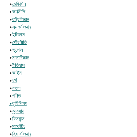
•
মেডিসিন
•
অর্থনীতি
•
রাষ্ট্রবিজ্ঞান
•
সমাজবিজ্ঞান
•
ইতিহাস
•
পৌরনীতি
•
ভূগোল
•
মনোবিজ্ঞান
•
ইতিহাস
•
আইন
•
ধর্ম
•
বাংলা
•
গণিত
•কৃষিশিক্ষা
•
ব্যবসায়
•
ফিন্যান্স
•
মার্কেটিং
•
হিসাববিজ্ঞান