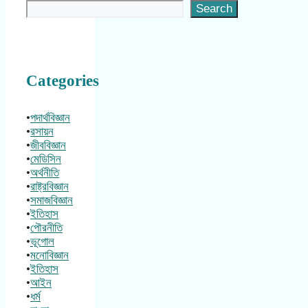
Search
Categories
•
পদার্থবিজ্ঞান
•
রসায়ন
•
জীববিজ্ঞান
•
মেডিসিন
•
অর্থনীতি
•
রাষ্ট্রবিজ্ঞান
•
সমাজবিজ্ঞান
•
ইতিহাস
•
পৌরনীতি
•
ভূগোল
•
মনোবিজ্ঞান
•
ইতিহাস
•
আইন
•
ধর্ম