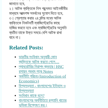
জানাতে হবে,
২। আটক ব্যক্তিকে নিস পছন্দমত আইনজীবীর
মাধ্যমে আত্মপক্ষ সমর্থনের সুযোগ দিতে হবে,
৩। গ্রেপ্তার করার ২৪ ঘন্টার মধ্যে আটক
ব্যক্তিকে নিকটবর্তী ম্যাজিস্ট্রেটের কাছে
হাজির করতে হবে এবং ম্যাজিস্ট্রেটের অনুমতি
ব্যতীত তাকে উক্ত সময়ে বেশি আটক রাখা
যাবে না।
Related Posts:
ভারতীয় সংবিধান অনুযায়ী কোন
ব্যক্তিকে আটক করতে গেলে…
ল্যাবরেটরির নিরাপদ ব্যবহার | HSC
রসায়ন প্রথম পত্র Notes
অর্থনীতি পরিচয় (Introduction of
Economics)
বিশ্বসভ্যতা - বাংলাদেশের ইতিহাস ও
বিশ্বসভ্যতা
সংবিধান কাকে বলে?
বাংলাদেশের অর্থনীতিতে রপ্তানি খাতের
ভূমিকা বিশ্লেষণ কর।