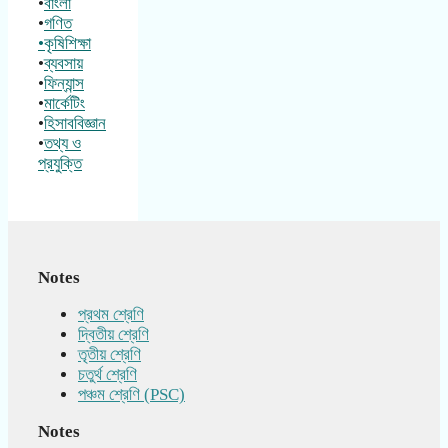
•
বাংলা
•
গণিত
•কৃষিশিক্ষা
•
ব্যবসায়
•
ফিন্যান্স
•
মার্কেটিং
•
হিসাববিজ্ঞান
•
তথ্য ও
প্রযুক্তি
Notes
প্রথম শ্রেণি
দ্বিতীয় শ্রেণি
তৃতীয় শ্রেণি
চতুর্থ শ্রেণি
পঞ্চম শ্রেণি (PSC)
Notes