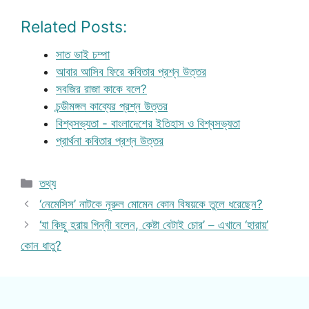
Related Posts:
সাত ভাই চম্পা
আবার আসিব ফিরে কবিতার প্রশ্ন উত্তর
সবজির রাজা কাকে বলে?
চন্ডীমঙ্গল কাব্যের প্রশ্ন উত্তর
বিশ্বসভ্যতা - বাংলাদেশের ইতিহাস ও বিশ্বসভ্যতা
প্রার্থনা কবিতার প্রশ্ন উত্তর
Categories
তথ্য
‘নেমেসিস’ নাটকে নূরুল মোমেন কোন বিষয়কে তুলে ধরেছেন?
‘যা কিছু হরায় গিন্নী বলেন, কেষ্টা বেটাই চোর’ – এখানে ‘হারায়’
কোন ধাতু?