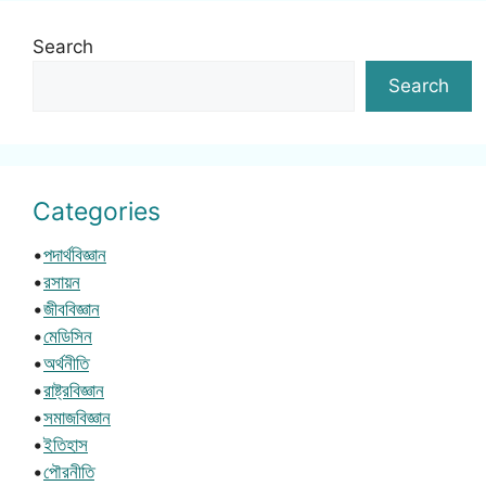
Search
Search
Categories
•
পদার্থবিজ্ঞান
•
রসায়ন
•
জীববিজ্ঞান
•
মেডিসিন
•
অর্থনীতি
•
রাষ্ট্রবিজ্ঞান
•
সমাজবিজ্ঞান
•
ইতিহাস
•
পৌরনীতি