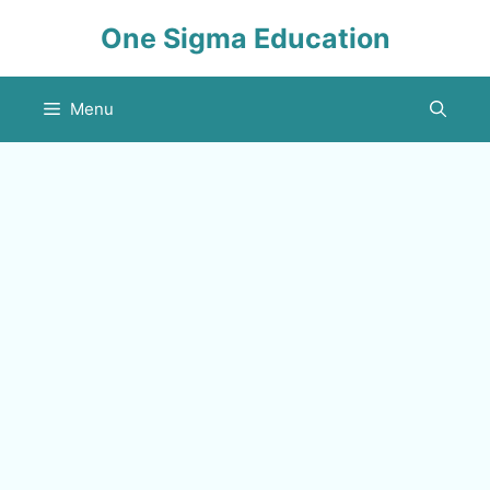
Skip
One Sigma Education
to
content
Menu