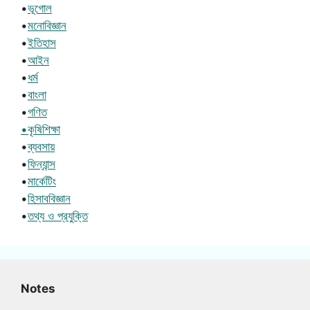
•
ভূগোল
•
মনোবিজ্ঞান
•
ইতিহাস
•
আইন
•
ধর্ম
•
বাংলা
•
গণিত
•কৃষিশিক্ষা
•
ব্যবসায়
•
ফিন্যান্স
•
মার্কেটিং
•
হিসাববিজ্ঞান
•
তথ্য ও প্রযুক্তি
Notes