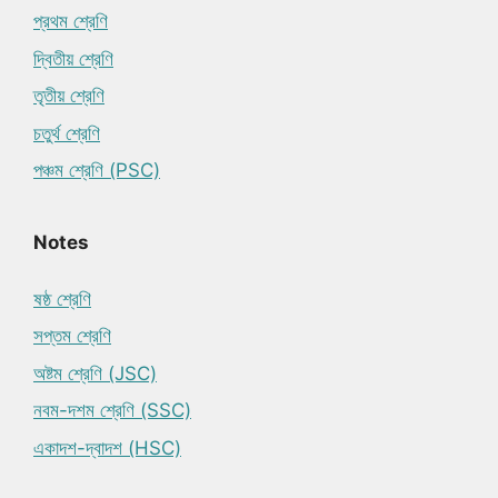
প্রথম শ্রেণি
দ্বিতীয় শ্রেণি
তৃতীয় শ্রেণি
চতুর্থ শ্রেণি
পঞ্চম শ্রেণি (PSC)
Notes
ষষ্ঠ শ্রেণি
সপ্তম শ্রেণি
অষ্টম শ্রেণি (JSC)
নবম-দশম শ্রেণি (SSC)
একাদশ-দ্বাদশ (HSC)