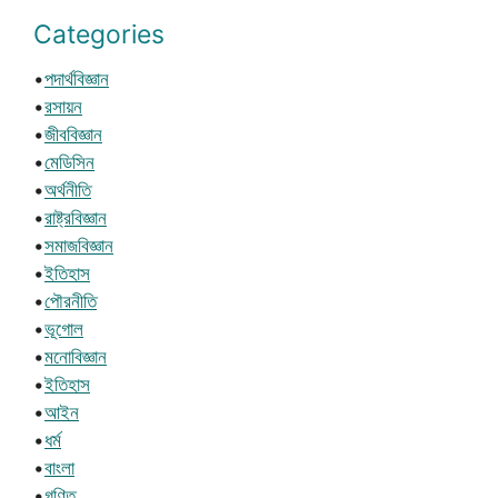
Categories
•
পদার্থবিজ্ঞান
•
রসায়ন
•
জীববিজ্ঞান
•
মেডিসিন
•
অর্থনীতি
•
রাষ্ট্রবিজ্ঞান
•
সমাজবিজ্ঞান
•
ইতিহাস
•
পৌরনীতি
•
ভূগোল
•
মনোবিজ্ঞান
•
ইতিহাস
•
আইন
•
ধর্ম
•
বাংলা
•
গণিত