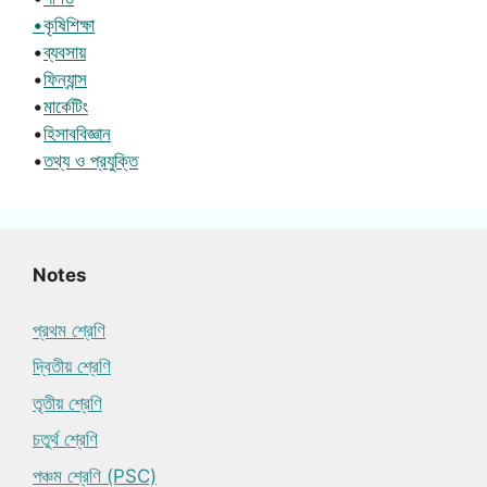
•কৃষিশিক্ষা
•
ব্যবসায়
•
ফিন্যান্স
•
মার্কেটিং
•
হিসাববিজ্ঞান
•
তথ্য ও প্রযুক্তি
Notes
প্রথম শ্রেণি
দ্বিতীয় শ্রেণি
তৃতীয় শ্রেণি
চতুর্থ শ্রেণি
পঞ্চম শ্রেণি (PSC)