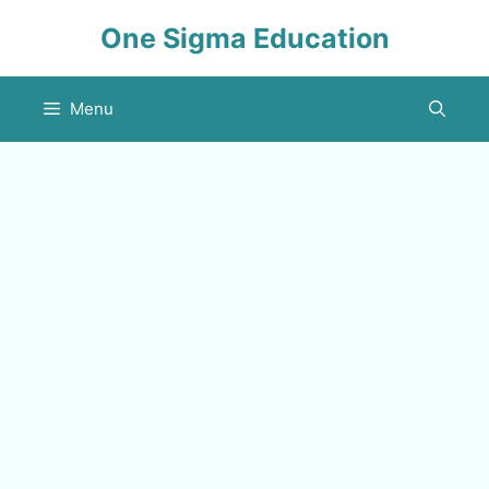
Skip
One Sigma Education
to
content
Menu