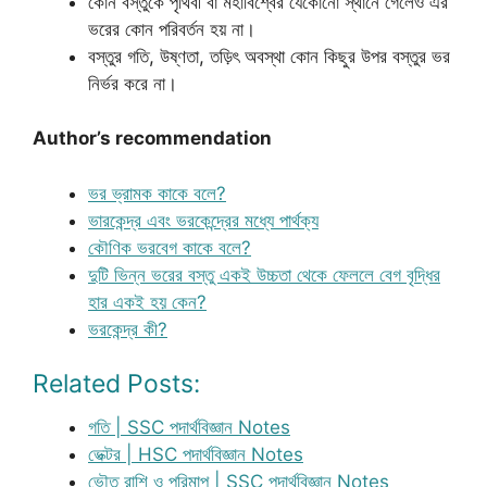
কোন বস্তুকে পৃথিবী বা মহাবিশ্বের যেকোনো স্থানে গেলেও এর
ভরের কোন পরিবর্তন হয় না।
বস্তুর গতি, উষ্ণতা, তড়িৎ অবস্থা কোন কিছুর উপর বস্তুর ভর
নির্ভর করে না।
Author’s recommendation
ভর ভ্রামক কাকে বলে?
ভারকেন্দ্র এবং ভরকেন্দ্রের মধ্যে পার্থক্য
কৌণিক ভরবেগ কাকে বলে?
দুটি ভিন্ন ভরের বস্তু একই উচ্চতা থেকে ফেললে বেগ বৃদ্ধির
হার একই হয় কেন?
ভরকেন্দ্র কী?
Related Posts:
গতি | SSC পদার্থবিজ্ঞান Notes
ভেক্টর | HSC পদার্থবিজ্ঞান Notes
ভৌত রাশি ও পরিমাপ | SSC পদার্থবিজ্ঞান Notes