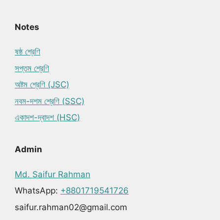
Notes
ষষ্ঠ শ্রেণি
সপ্তম শ্রেণি
অষ্টম শ্রেণি (JSC)
নবম-দশম শ্রেণি (SSC)
একাদশ-দ্বাদশ (HSC)
Admin
Md. Saifur Rahman
WhatsApp:
+8801719541726
saifur.rahman02@gmail.com