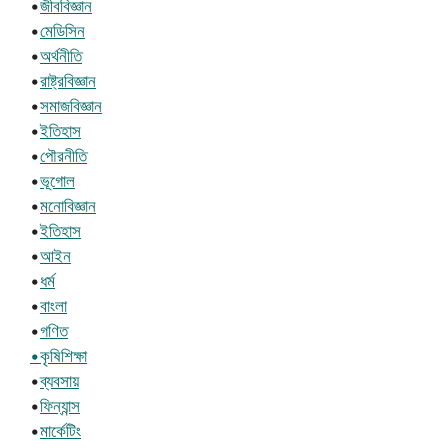
•
জীববিজ্ঞান
•
মেডিসিন
•
অর্থনীতি
•
রাষ্ট্রবিজ্ঞান
•
সমাজবিজ্ঞান
•
ইতিহাস
•
পৌরনীতি
•
ভূগোল
•
মনোবিজ্ঞান
•
ইতিহাস
•
আইন
•
ধর্ম
•
বাংলা
•
গণিত
•কৃষিশিক্ষা
•
ব্যবসায়
•
ফিন্যান্স
•
মার্কেটিং