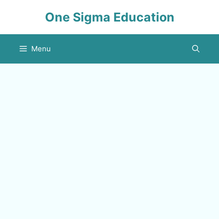
Skip
One Sigma Education
to
content
Menu