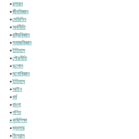
•
রসায়ন
•
জীববিজ্ঞান
•
মেডিসিন
•
অর্থনীতি
•
রাষ্ট্রবিজ্ঞান
•
সমাজবিজ্ঞান
•
ইতিহাস
•
পৌরনীতি
•
ভূগোল
•
মনোবিজ্ঞান
•
ইতিহাস
•
আইন
•
ধর্ম
•
বাংলা
•
গণিত
•কৃষিশিক্ষা
•
ব্যবসায়
•
ফিন্যান্স