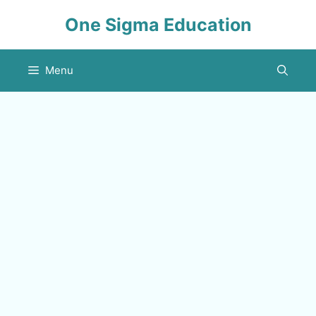
Skip
One Sigma Education
to
content
Menu