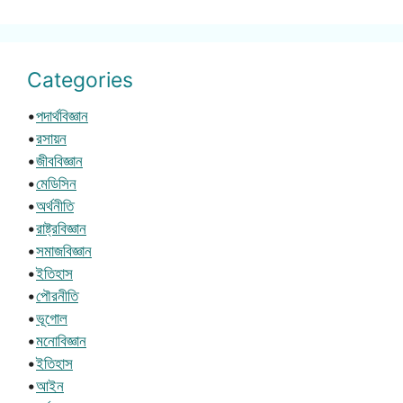
Categories
•
পদার্থবিজ্ঞান
•
রসায়ন
•
জীববিজ্ঞান
•
মেডিসিন
•
অর্থনীতি
•
রাষ্ট্রবিজ্ঞান
•
সমাজবিজ্ঞান
•
ইতিহাস
•
পৌরনীতি
•
ভূগোল
•
মনোবিজ্ঞান
•
ইতিহাস
•
আইন