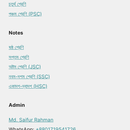
চতুর্থ শ্রেণি
পঞ্চম শ্রেণি (PSC)
Notes
ষষ্ঠ শ্রেণি
সপ্তম শ্রেণি
অষ্টম শ্রেণি (JSC)
নবম-দশম শ্রেণি (SSC)
একাদশ-দ্বাদশ (HSC)
Admin
Md. Saifur Rahman
WhatsApp:
+8801719541726