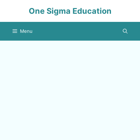
Skip
One Sigma Education
to
content
Menu