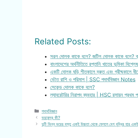
Related Posts:
সরল দোলক কাকে বলে? জটিল দোলক কাকে বলে? ব্
বাংলাদেশের অর্থনীতিতে রপ্তানি খাতের ভূমিকা বিশ্ল
একটি দোলক ঘড়ি শীতকালে দ্রুত এবং গ্রীষ্মকালে ধ
ভৌত রাশি ও পরিমাপ | SSC পদার্থবিজ্ঞান Notes
সেকেন্ড দোলক কাকে বলে?
ল্যাবরেটরির নিরাপদ ব্যবহার | HSC রসায়ন প্রথম
Categories
পদার্থবিজ্ঞান
ভরকেন্দ্র কী?
দুটি ভিন্ন ভরের বস্তু একই উচ্চতা থেকে ফেললে বেগ বৃদ্ধির হার এ