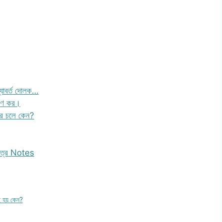
যাবর্ত দোলক…
েষণ কর।
ীরে চলে কেন?
 পত্র Notes
কই হয় কেন?