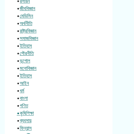
•
রসায়ন
•
জীববিজ্ঞান
•
মেডিসিন
•
অর্থনীতি
•
রাষ্ট্রবিজ্ঞান
•
সমাজবিজ্ঞান
•
ইতিহাস
•
পৌরনীতি
•
ভূগোল
•
মনোবিজ্ঞান
•
ইতিহাস
•
আইন
•
ধর্ম
•
বাংলা
•
গণিত
•কৃষিশিক্ষা
•
ব্যবসায়
•
ফিন্যান্স