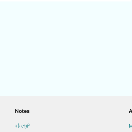
Notes
ষষ্ঠ শ্রেণি
M