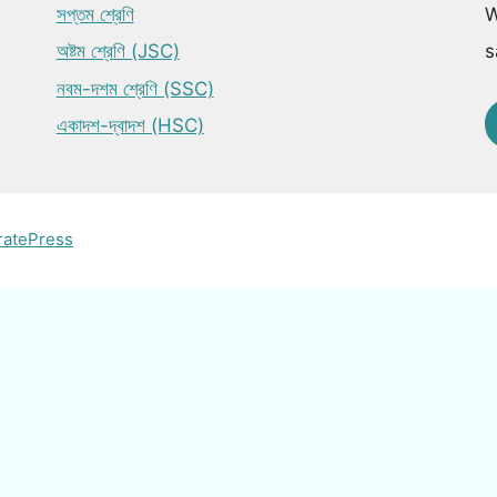
সপ্তম শ্রেণি
W
অষ্টম শ্রেণি (JSC)
s
নবম-দশম শ্রেণি (SSC)
একাদশ-দ্বাদশ (HSC)
ratePress