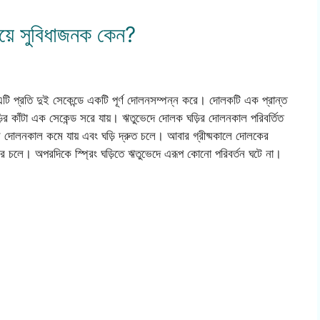
চেয়ে সুবিধাজনক কেন?
ি প্রতি দুই সেকেন্ডে একটি পূর্ণ দোলনসম্পন্ন করে। দোলকটি এক প্রান্ত
়ির কাঁটা এক সেকেন্ড সরে যায়। ঋতুভেদে দোলক ঘড়ির দোলনকাল পরিবর্তিত
 ফলে দোলনকাল কমে যায় এবং ঘড়ি দ্রুত চলে। আবার গ্রীষ্মকালে দোলকের
়ি ধীরে চলে। অপরদিকে স্প্রিং ঘড়িতে ঋতুভেদে এরূপ কোনো পরিবর্তন ঘটে না।