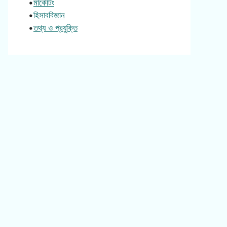
•
মার্কেটিং
•
হিসাববিজ্ঞান
•
তথ্য ও প্রযুক্তি