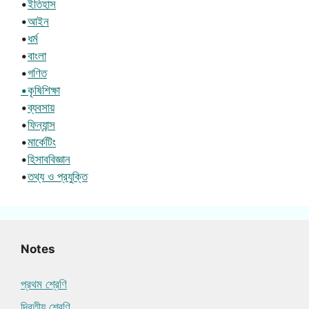
•
ইতিহাস
•
আইন
•
ধর্ম
•
বাংলা
•
গণিত
•কৃষিশিক্ষা
•
ব্যবসায়
•
ফিন্যান্স
•
মার্কেটিং
•
হিসাববিজ্ঞান
•
তথ্য ও প্রযুক্তি
Notes
প্রথম শ্রেণি
দ্বিতীয় শ্রেণি