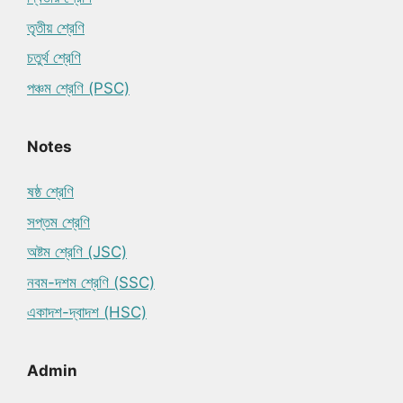
তৃতীয় শ্রেণি
চতুর্থ শ্রেণি
পঞ্চম শ্রেণি (PSC)
Notes
ষষ্ঠ শ্রেণি
সপ্তম শ্রেণি
অষ্টম শ্রেণি (JSC)
নবম-দশম শ্রেণি (SSC)
একাদশ-দ্বাদশ (HSC)
Admin