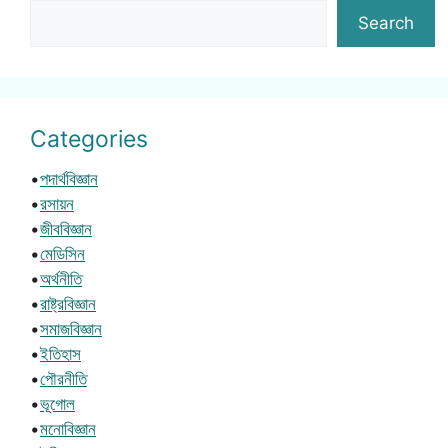
Search
Categories
•
পদার্থবিজ্ঞান
•
রসায়ন
•
জীববিজ্ঞান
•
মেডিসিন
•
অর্থনীতি
•
রাষ্ট্রবিজ্ঞান
•
সমাজবিজ্ঞান
•
ইতিহাস
•
পৌরনীতি
•
ভূগোল
•
মনোবিজ্ঞান