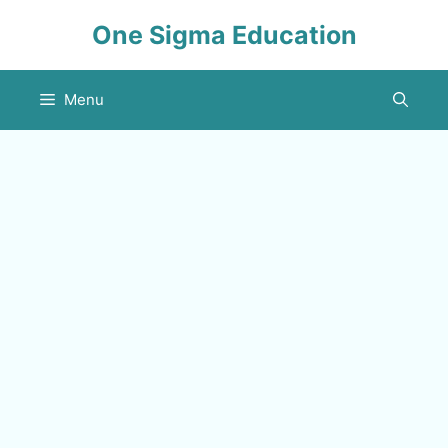
Skip
One Sigma Education
to
content
Menu