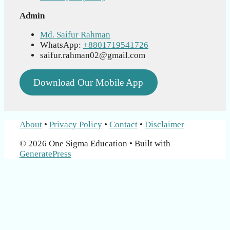
Admin
Md. Saifur Rahman
WhatsApp:
+8801719541726
saifur.rahman02@gmail.com
Download Our Mobile App
About
•
Privacy Policy
•
Contact
•
Disclaimer
© 2026 One Sigma Education
• Built with
GeneratePress