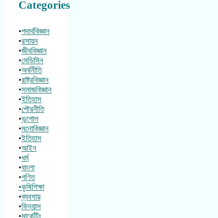
Categories
•
পদার্থবিজ্ঞান
•
রসায়ন
•
জীববিজ্ঞান
•
মেডিসিন
•
অর্থনীতি
•
রাষ্ট্রবিজ্ঞান
•
সমাজবিজ্ঞান
•
ইতিহাস
•
পৌরনীতি
•
ভূগোল
•
মনোবিজ্ঞান
•
ইতিহাস
•
আইন
•
ধর্ম
•
বাংলা
•
গণিত
•কৃষিশিক্ষা
•
ব্যবসায়
•
ফিন্যান্স
•
মার্কেটিং