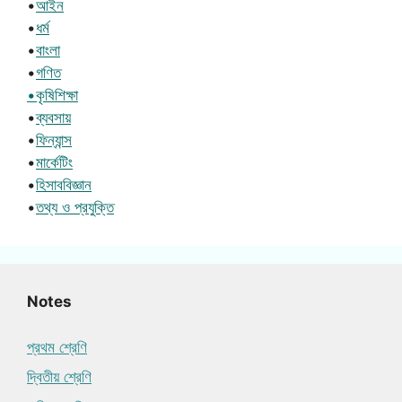
•
আইন
•
ধর্ম
•
বাংলা
•
গণিত
•কৃষিশিক্ষা
•
ব্যবসায়
•
ফিন্যান্স
•
মার্কেটিং
•
হিসাববিজ্ঞান
•
তথ্য ও প্রযুক্তি
Notes
প্রথম শ্রেণি
দ্বিতীয় শ্রেণি