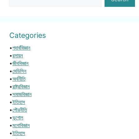
Categories
•
পদার্থবিজ্ঞান
•
রসায়ন
•
জীববিজ্ঞান
•
মেডিসিন
•
অর্থনীতি
•
রাষ্ট্রবিজ্ঞান
•
সমাজবিজ্ঞান
•
ইতিহাস
•
পৌরনীতি
•
ভূগোল
•
মনোবিজ্ঞান
•
ইতিহাস