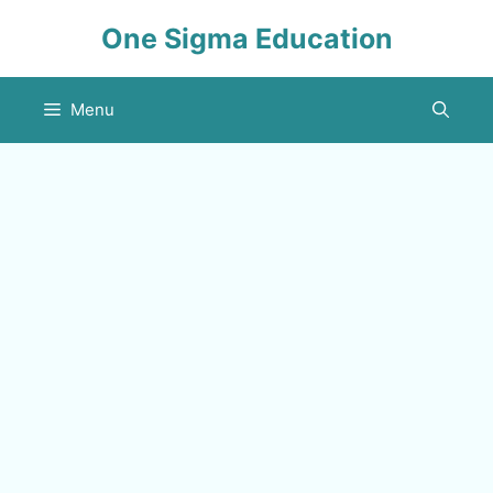
Skip
One Sigma Education
to
content
Menu