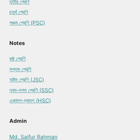
তৃতীয় শ্রেণি
চতুর্থ শ্রেণি
পঞ্চম শ্রেণি (PSC)
Notes
ষষ্ঠ শ্রেণি
সপ্তম শ্রেণি
অষ্টম শ্রেণি (JSC)
নবম-দশম শ্রেণি (SSC)
একাদশ-দ্বাদশ (HSC)
Admin
Md. Saifur Rahman