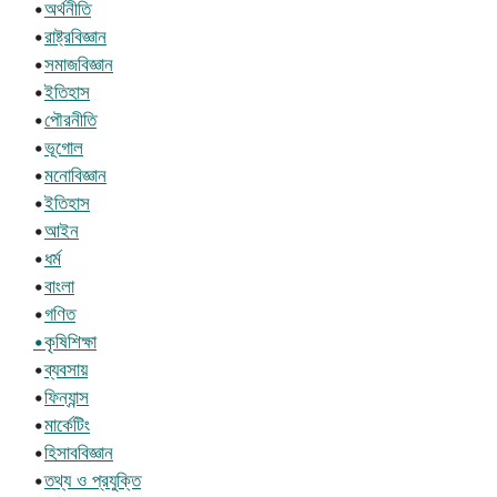
•
অর্থনীতি
•
রাষ্ট্রবিজ্ঞান
•
সমাজবিজ্ঞান
•
ইতিহাস
•
পৌরনীতি
•
ভূগোল
•
মনোবিজ্ঞান
•
ইতিহাস
•
আইন
•
ধর্ম
•
বাংলা
•
গণিত
•কৃষিশিক্ষা
•
ব্যবসায়
•
ফিন্যান্স
•
মার্কেটিং
•
হিসাববিজ্ঞান
•
তথ্য ও প্রযুক্তি