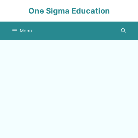
Skip
One Sigma Education
to
content
Menu