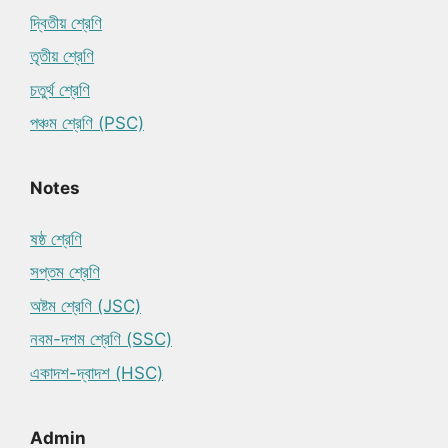
দ্বিতীয় শ্রেণি
তৃতীয় শ্রেণি
চতুর্থ শ্রেণি
পঞ্চম শ্রেণি (PSC)
Notes
ষষ্ঠ শ্রেণি
সপ্তম শ্রেণি
অষ্টম শ্রেণি (JSC)
নবম-দশম শ্রেণি (SSC)
একাদশ-দ্বাদশ (HSC)
Admin