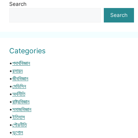
Search
Search
Categories
•
পদার্থবিজ্ঞান
•
রসায়ন
•
জীববিজ্ঞান
•
মেডিসিন
•
অর্থনীতি
•
রাষ্ট্রবিজ্ঞান
•
সমাজবিজ্ঞান
•
ইতিহাস
•
পৌরনীতি
•
ভূগোল