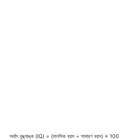
অর্থাৎ বুদ্ধ্যাঙ্ক (IQ) = (মানসিক বয়স ÷ সাধারণ বয়স) × 100