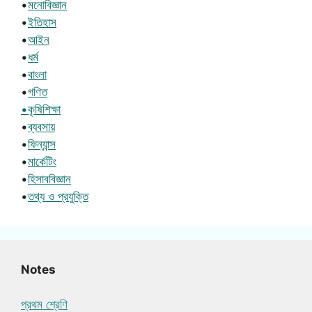
•
মনোবিজ্ঞান
•
ইতিহাস
•
আইন
•
ধর্ম
•
বাংলা
•
গণিত
•কৃষিশিক্ষা
•
ব্যবসায়
•
ফিন্যান্স
•
মার্কেটিং
•
হিসাববিজ্ঞান
•
তথ্য ও প্রযুক্তি
Notes
প্রথম শ্রেণি