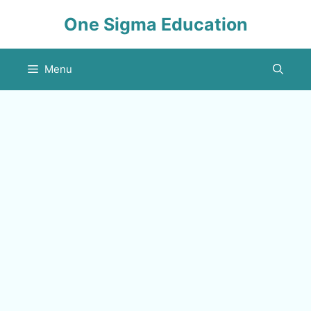
Skip
One Sigma Education
to
content
Menu