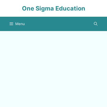
Skip
One Sigma Education
to
content
Menu