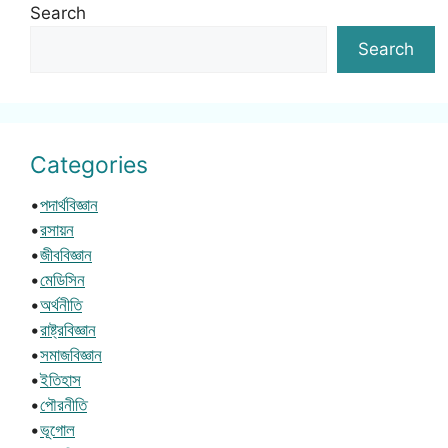
Search
Search
Categories
•
পদার্থবিজ্ঞান
•
রসায়ন
•
জীববিজ্ঞান
•
মেডিসিন
•
অর্থনীতি
•
রাষ্ট্রবিজ্ঞান
•
সমাজবিজ্ঞান
•
ইতিহাস
•
পৌরনীতি
•
ভূগোল