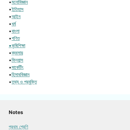
•
মনোবিজ্ঞান
•
ইতিহাস
•
আইন
•
ধর্ম
•
বাংলা
•
গণিত
•কৃষিশিক্ষা
•
ব্যবসায়
•
ফিন্যান্স
•
মার্কেটিং
•
হিসাববিজ্ঞান
•
তথ্য ও প্রযুক্তি
Notes
প্রথম শ্রেণি