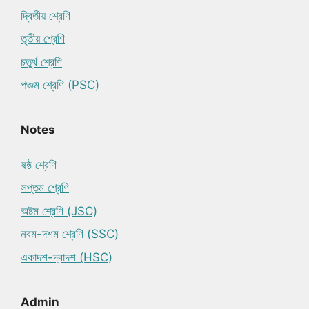
দ্বিতীয় শ্রেণি
তৃতীয় শ্রেণি
চতুর্থ শ্রেণি
পঞ্চম শ্রেণি (PSC)
Notes
ষষ্ঠ শ্রেণি
সপ্তম শ্রেণি
অষ্টম শ্রেণি (JSC)
নবম-দশম শ্রেণি (SSC)
একাদশ-দ্বাদশ (HSC)
Admin