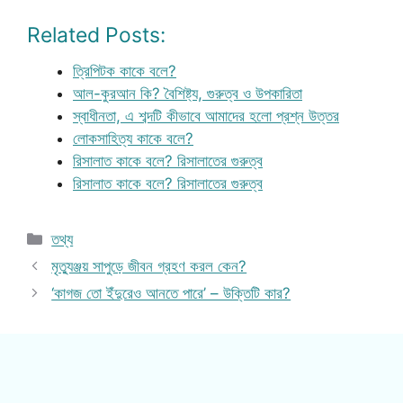
Related Posts:
ত্রিপিটক কাকে বলে?
আল-কুরআন কি? বৈশিষ্ট্য, গুরুত্ব ও উপকারিতা
স্বাধীনতা, এ শব্দটি কীভাবে আমাদের হলো প্রশ্ন উত্তর
লোকসাহিত্য কাকে বলে?
রিসালাত কাকে বলে? রিসালাতের গুরুত্ব
রিসালাত কাকে বলে? রিসালাতের গুরুত্ব
Categories
তথ্য
মৃত্যুঞ্জয় সাপুড়ে জীবন গ্রহণ করল কেন?
‘কাগজ তো ইঁদুরেও আনতে পারে’ – উক্তিটি কার?