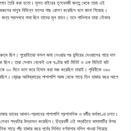
ে বাগান তৈরি করা হতো। মূলত বাইরের তৃণভোজী জন্তু থেকে তারা এই
ঞ্চলের মানুষ বিভিন্ন ফলের গাছ রোপণ করেছিল বলে জানা গিয়েছে।
জন্য স্থলপথে গাধা ছিল তাদের মূল বাহন। তবে পানিপথে তারা নৌকার
রুত্ব ছিল। পুরোহিতরা ফসল জমা নেওয়ার পর মন্দিরের দেওয়ালের গায়ে দাগ
দ্রিক ছিল। তারা সেখান থেকেই এক ঘণ্টায় ষাট মিনিট ও এক মিনিটে ষাট
কে ৩০ দিনে ভাগ করে হিসাব করা শুরু করেছিল তারাই। পৃথিবীকে ৩৬০
 করেছিল। ব্রোঞ্জ আবিষ্কারের পাশাপাশি আজ থেকে সাড়ে তিন হাজার বছর আগে
ষায় ভাবের আদান-প্রদানের পাশাপাশি প্রশাসনিক ও ধর্মীয় কর্মকাণ্ড চলত।
লেখন পদ্ধতির উদ্ভাবন করেছিল। চিত্রধর্মী এই পদ্ধতিতে কাদামাটির উপর
িক সাড়ে পাঁচ হাজার বছর পূর্বের লিখিত বর্ণমালার দলিল পাওয়া গিয়েছে