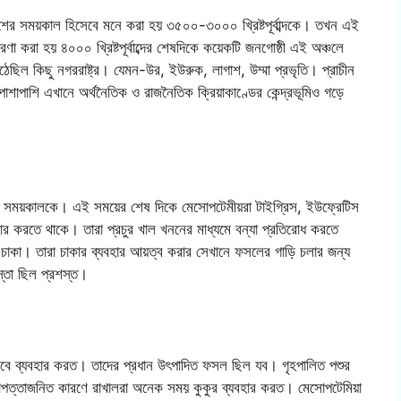
শের সময়কাল হিসেবে মনে করা হয় ৩৫০০-৩০০০ খ্রিষ্টপূর্বাব্দকে। তখন এই
ণা করা হয় ৪০০০ খ্রিষ্টপূর্বাব্দের শেষদিকে কয়েকটি জনগোষ্ঠী এই অঞ্চলে
িল কিছু নগররাষ্ট্র। যেমন-উর, ইউরুক, লাগাশ, উম্মা প্রভৃতি। প্রাচীন
শাপাশি এখানে অর্থনৈতিক ও রাজনৈতিক ক্রিয়াকাণ্ডের কেন্দ্রভূমিও গড়ে
র্বাব্দ সময়কালকে। এই সময়ের শেষ দিকে মেসোপটেমীয়রা টাইগ্রিস, ইউফ্রেটিস
হার করতে থাকে। তারা প্রচুর খাল খননের মাধ্যমে বন্যা প্রতিরোধ করতে
চাকা। তারা চাকার ব্যবহার আয়ত্ব করার সেখানে ফসলের গাড়ি চলার জন্য
স্তা ছিল প্রশস্ত।
েবে ব্যবহার করত। তাদের প্রধান উৎপাদিত ফসল ছিল যব। গৃহপালিত পশুর
াপত্তাজনিত কারণে রাখালরা অনেক সময় কুকুর ব্যবহার করত। মেসোপটেমিয়া