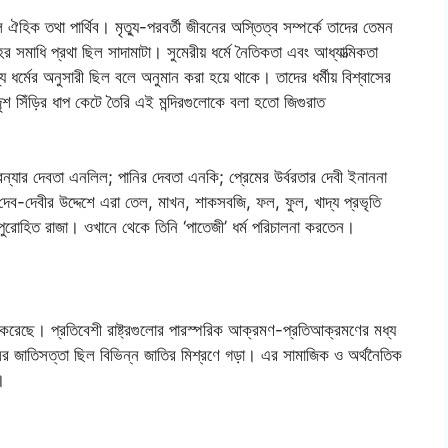
ল ঐহিক তথা পার্থিব। মৃত্যু-পরবর্তী জীবনের অস্তিত্ব সম্পর্কে তাদের তেমন
 সমাধি প্রথা ছিল সাদামাটা। সুমেরীয় ধর্মে নৈতিকতা এবং আধ্যাত্মিকতা
ধর্মের অনুসারী ছিল বলে অনুমান করা হয়ে থাকে। তাদের ধর্মীয় বিশ্বাসের
ৃশ সিঁড়ির ধাপ কেটে তৈরি এই মন্দিরগুলোকে বলা হতো জিগুরাত
 ও বন্যার দেবতা এনলিল; পানির দেবতা এনকি; প্রেমের উর্বরতার দেবী ইনাননা
ব-দেবীর উদ্দেশে এরা তেল, মাখন, শাকসবজি, ফল, ফুল, খাদ্য প্রভৃতি
র পুরোহিত রাজা। ওখানে থেকে তিনি ‘পাতেজী’ ধর্ম পরিচালনা করতেন।
করেছে। প্রতিবেশী রাষ্ট্রগুলোর পারস্পরিক আক্রমণ-প্রতিআক্রমণের মধ্য
 জাতিসত্তা ছিল বিভিন্ন জাতির মিশ্রণে গড়া। এর সামাজিক ও অর্থনৈতিক
।