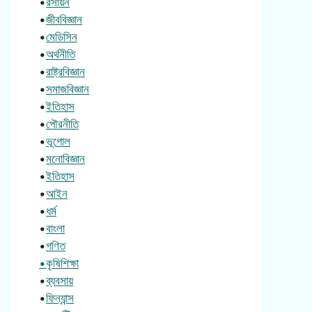
•
রসায়ন
•
জীববিজ্ঞান
•
মেডিসিন
•
অর্থনীতি
•
রাষ্ট্রবিজ্ঞান
•
সমাজবিজ্ঞান
•
ইতিহাস
•
পৌরনীতি
•
ভূগোল
•
মনোবিজ্ঞান
•
ইতিহাস
•
আইন
•
ধর্ম
•
বাংলা
•
গণিত
•কৃষিশিক্ষা
•
ব্যবসায়
•
ফিন্যান্স