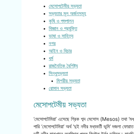
মেসোপটেমীয় সভ্যতা
সভ্যতার মূল অর্জনসমূহ
কৃষি ও পশুপালন
বিজ্ঞান ও প্রযুক্তি
ভাষা ও সাহিত্য
নগর
আইন ও বিচার
ধর্ম
রাজনৈতিক বৈশিষ্ট্য
সিন্ধুসভ্যতা
মিশরীয় সভ্যতা
রোমান সভ্যতা
মেসোপটেমীয় সভ্যতা
‘মেসোপটেমিয়া’ এসেছে গ্রিক শব্দ মেসোস (Mesos) তথা ‘মধ
পারি ‘মেসোপটেমিয়া’ অর্থ ‘দুই নদীর মধ্যবর্তী ভূমি’ দজলা ফো
দুটি নদীর মাঝখানে অবস্থিত পলল বিধৌত উর্বর ভূমিতে। মানচিত্