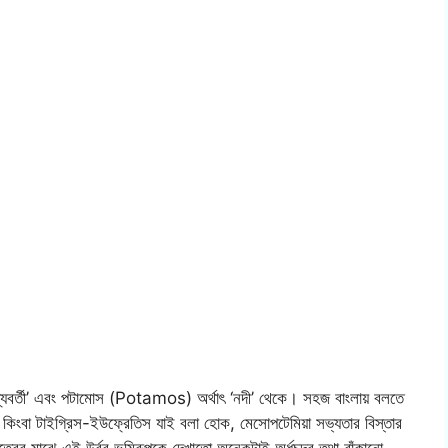
্যবর্তী’ এবং পটামোস (Potamos) অর্থাৎ ‘নদী’ থেকে। সহজ বাংলায় বলতে
রাত কিংবা টাইগ্রিস-ইউফ্রেতিস যাই বলা হোক, মেসোপটেমিয়া সভ্যতার বিস্তার
রের মাঝে এই উর্বর ভূমিরূপকে দেখাতো অনেকটাই অর্ধচন্দ্র তথা বাঁকানো