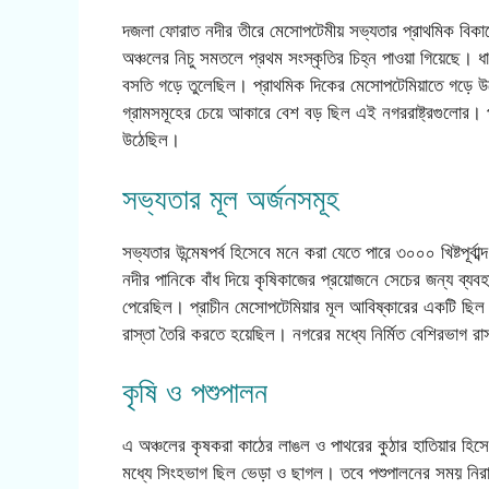
দজলা ফোরাত নদীর তীরে মেসোপটেমীয় সভ্যতার প্রাথমিক বিকা
অঞ্চলের নিচু সমতলে প্রথম সংস্কৃতির চিহ্ন পাওয়া গিয়েছে। ধার
বসতি গড়ে তুলেছিল। প্রাথমিক দিকের মেসোপটেমিয়াতে গড়ে উঠেছ
গ্রামসমূহের চেয়ে আকারে বেশ বড় ছিল এই নগররাষ্ট্রগুলোর। পা
উঠেছিল।
সভ্যতার মূল অর্জনসমূহ
সভ্যতার উন্মেষপর্ব হিসেবে মনে করা যেতে পারে ৩০০০ খিষ্টপূ
নদীর পানিকে বাঁধ দিয়ে কৃষিকাজের প্রয়োজনে সেচের জন্য ব্যব
পেরেছিল। প্রাচীন মেসোপটেমিয়ার মূল আবিষ্কারের একটি ছিল 
রাস্তা তৈরি করতে হয়েছিল। নগরের মধ্যে নির্মিত বেশিরভাগ রা
কৃষি ও পশুপালন
এ অঞ্চলের কৃষকরা কাঠের লাঙল ও পাথরের কুঠার হাতিয়ার হিস
মধ্যে সিংহভাগ ছিল ভেড়া ও ছাগল। তবে পশুপালনের সময় নির