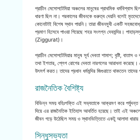
প্রাচীন মেসোপটেমিয়া অঞ্চলের মানুষের প্রাথমিক ধর্মবিশ্বাস ছি
ধারণা ছিল না। পরকালের জীবনকে গুরুত্ব দেয়নি বলেই মৃতদেহের
কোনোটাই বিশেষ স্থান পায়নি। তারা জীবনমুখী একটি সহজবোধ্য 
প্রমাণ হিসেবে পাওয়া গিয়েছে শহর সংলগ্ন দেবমন্দির। পাহাড়সদ
(Ziggurat)।
প্রাচীন মেসোপটেমিয়ার মানুষ সূর্য দেবতা শামাশ; বৃষ্টি, বাতাস
তথা ইশতার, প্লেগ রোগের দেবতা নারগলের আরাধনা করেছে। দে
উৎসর্গ করত। তাদের প্রধান ধর্মমন্দির জিগুরাতে থাকতেন তাদে
রাজনৈতিক বৈশিষ্ট্য
বিভিন্ন সময় বহিঃশক্তি এই সভ্যতাকে আক্রমণ করে পর্যুদন্ত 
দিয়ে এর রাজনৈতিক ইতিহাস আবর্তিত হয়েছে। তাই এই অঞ্চলের
জীবন গড়ে উঠেছিল সময় ও স্থানভিত্তিতে একটু আলাদা ধারায়
সিন্ধুসভ্যতা