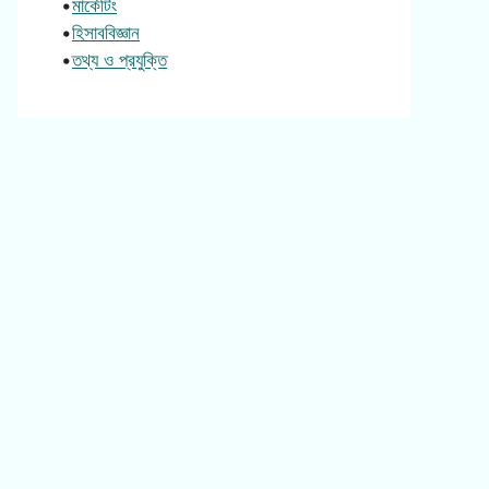
•
মার্কেটিং
•
হিসাববিজ্ঞান
•
তথ্য ও প্রযুক্তি