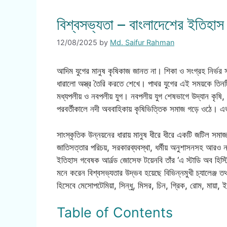
বিশ্বসভ্যতা – বাংলাদেশের ইতিহাস
12/08/2025
by
Md. Saifur Rahman
আদিম যুগের মানুষ কৃষিকাজ জানত না। শিকা ও সংগ্রহ নির্
ধারালো অস্ত্র তৈরি করতে শেখে। পাথর যুগের এই সময়কে তিনটি 
মধ্যপলীয় ও নবপলীয় যুগ। নবপলীয় যুগ শেষভাগে উদ্যান কৃষি,
পরবর্তীকালে নদী অববাহিকায় কৃষিভিত্তিক সমাজ গড়ে ওঠে। এ
সাংস্কৃতিক উন্নয়নের ধারায় মানুষ ধীরে ধীরে একটি জটিল সমাজ
জাতিসত্তার পরিচয়, সরকারব্যবস্থা, ধর্মীয় অনুশাসনসহ আরও না
ইতিহাস গবেষক আর্নল্ড জোসেফ টয়েনবি তাঁর ‘এ স্টাডি অব হিস্ট্র
মনে করেন বিশ্বসভ্যতার উদ্ভব হয়েছে বিভিন্নমুখী চ্যালেঞ্জ ত
হিসেবে মেসোপটেমিয়া, সিন্ধু, মিসর, চিন, গ্রিক, রোম, মায়া,
Table of Contents