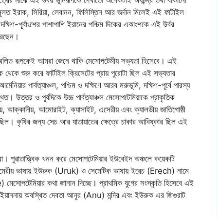
 মূলত ইরাক, সিরিয়া, লেবানন, ফিলিস্তিন আর জর্দান মিলেই এই ফার্টাইল
ক্ষিণ-পূর্বাংশের পাশাপাশি ইরানের পশ্চিম দিকের একাংশকে এই উর্বর
 করেছেন।
সম্মিলিত রূপকেই আমরা জেনে থাকি মেসোপটেমীয় সভ্যতা হিসেবে। এই
রাক থেকে শুরু করে ফার্টাইল ক্রিসেটের প্রায় পুরোটা ছিল এই সভ্যতার
িয়ার পার্বত্যাঞ্চল, পশ্চিম ও দক্ষিণে আরব মরুভূমি, দক্ষিণ-পূর্বে পারস্য
্থিত। উত্তর ও পূর্বদিকে উচ্চ পার্বত্যাঞ্চল মেসোপটেমিয়াকে প্রাকৃতিক
ীয়, আক্কাদীয়, আমোরাইট, ক্যাসাইট, এসেরীয় এবং ক্যালডীয় জাতিগোষ্ঠী
ছিল। কৃষির জন্য সেচ আর যাতায়াতের ক্ষেত্রে চাকার আবিষ্কার ছিল এই
রা। পুরাতাত্ত্বিক খনন করে মেসোপটেমিয়ার ইউবেইদ অঞ্চলে কয়েকটি
ুমেরীয় ভাষায় ইউরুক (Uruk) ও সেমেটিক ভাষায় ইরেচ (Erech) নামে
 মেসোপটেমিয়ার কথা জানান দিচ্ছে। প্রাথমিক যুগের সংস্কৃতি হিসেবে এই
। ইয়াননায় অবস্থিত দেবতা আনুর (Anu) মন্দির এবং ইউরুক এর জিগুরাট
।