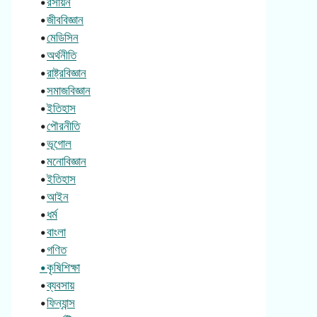
•
রসায়ন
•
জীববিজ্ঞান
•
মেডিসিন
•
অর্থনীতি
•
রাষ্ট্রবিজ্ঞান
•
সমাজবিজ্ঞান
•
ইতিহাস
•
পৌরনীতি
•
ভূগোল
•
মনোবিজ্ঞান
•
ইতিহাস
•
আইন
•
ধর্ম
•
বাংলা
•
গণিত
•কৃষিশিক্ষা
•
ব্যবসায়
•
ফিন্যান্স