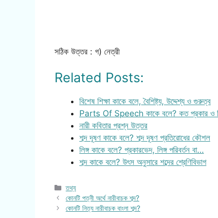
সঠিক উত্তর : গ) নেত্রী
Related Posts:
বিশেষ শিক্ষা কাকে বলে, বৈশিষ্ট্য, উদ্দেশ্য ও গুরুত্ব
Parts Of Speech কাকে বলে? কত প্রকার ও 
নারী কবিতার প্রশ্ন উত্তর
শব্দ দূষণ কাকে বলে? শব্দ দূষণ প্রতিরোধের কৌশল
লিঙ্গ কাকে বলে? প্রকারভেদ, লিঙ্গ পরিবর্তন বা…
শব্দ কাকে বলে? উৎস অনুসারে শব্দের শ্রেণিবিভাগ
Categories
তথ্য
কোনটি পত্নী অর্থে নারীবাচক শব্দ?
কোনটি নিত্য নারীবাচক বাংলা শব্দ?