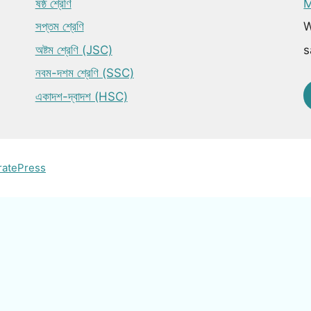
ষষ্ঠ শ্রেণি
M
সপ্তম শ্রেণি
W
অষ্টম শ্রেণি (JSC)
s
নবম-দশম শ্রেণি (SSC)
একাদশ-দ্বাদশ (HSC)
ratePress