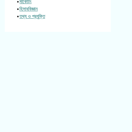
•
মার্কেটিং
•
হিসাববিজ্ঞান
•
তথ্য ও প্রযুক্তি