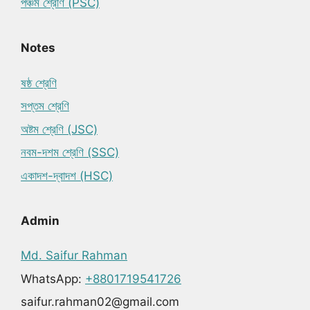
পঞ্চম শ্রেণি (PSC)
Notes
ষষ্ঠ শ্রেণি
সপ্তম শ্রেণি
অষ্টম শ্রেণি (JSC)
নবম-দশম শ্রেণি (SSC)
একাদশ-দ্বাদশ (HSC)
Admin
Md. Saifur Rahman
WhatsApp:
+8801719541726
saifur.rahman02@gmail.com