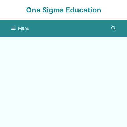
Skip
One Sigma Education
to
content
Menu