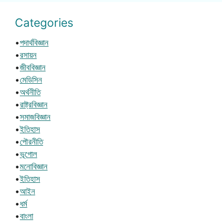
Categories
•
পদার্থবিজ্ঞান
•
রসায়ন
•
জীববিজ্ঞান
•
মেডিসিন
•
অর্থনীতি
•
রাষ্ট্রবিজ্ঞান
•
সমাজবিজ্ঞান
•
ইতিহাস
•
পৌরনীতি
•
ভূগোল
•
মনোবিজ্ঞান
•
ইতিহাস
•
আইন
•
ধর্ম
•
বাংলা