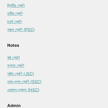
দ্বিতীয় শ্রেণি
তৃতীয় শ্রেণি
চতুর্থ শ্রেণি
পঞ্চম শ্রেণি (PSC)
Notes
ষষ্ঠ শ্রেণি
সপ্তম শ্রেণি
অষ্টম শ্রেণি (JSC)
নবম-দশম শ্রেণি (SSC)
একাদশ-দ্বাদশ (HSC)
Admin