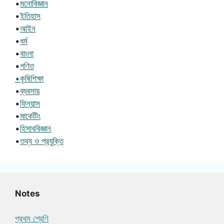
•
মনোবিজ্ঞান
•
ইতিহাস
•
আইন
•
ধর্ম
•
বাংলা
•
গণিত
•কৃষিশিক্ষা
•
ব্যবসায়
•
ফিন্যান্স
•
মার্কেটিং
•
হিসাববিজ্ঞান
•
তথ্য ও প্রযুক্তি
Notes
প্রথম শ্রেণি