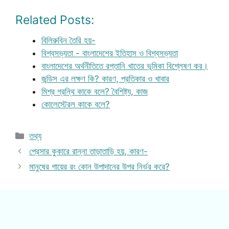
Related Posts:
বিলিরুবিন তৈরি হয়-
বিশ্বসভ্যতা - বাংলাদেশের ইতিহাস ও বিশ্বসভ্যতা
বাংলাদেশের অর্থনীতিতে রপ্তানি খাতের ভূমিকা বিশ্লেষণ কর।
জন্ডিস এর লক্ষণ কি? কারণ, প্রতিকার ও খাবার
মিশ্র গ্রন্থি কাকে বলে? বৈশিষ্ট্য, কাজ
কোলেস্টেরল কাকে বলে?
Categories
তথ্য
প্রেসার কুকারে রান্না তাড়াতাড়ি হয়, কারণ-
মানুষের গায়ের রং কোন উপাদানের উপর নির্ভর করে?