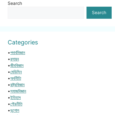
Search
Search
Categories
•
পদার্থবিজ্ঞান
•
রসায়ন
•
জীববিজ্ঞান
•
মেডিসিন
•
অর্থনীতি
•
রাষ্ট্রবিজ্ঞান
•
সমাজবিজ্ঞান
•
ইতিহাস
•
পৌরনীতি
•
ভূগোল