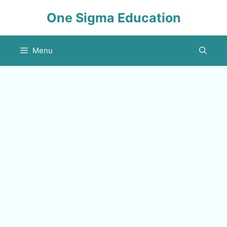
Skip
One Sigma Education
to
content
Menu