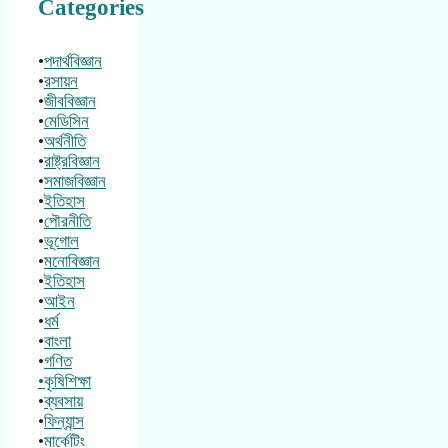
Categories
•
পদার্থবিজ্ঞান
•
রসায়ন
•
জীববিজ্ঞান
•
মেডিসিন
•
অর্থনীতি
•
রাষ্ট্রবিজ্ঞান
•
সমাজবিজ্ঞান
•
ইতিহাস
•
পৌরনীতি
•
ভূগোল
•
মনোবিজ্ঞান
•
ইতিহাস
•
আইন
•
ধর্ম
•
বাংলা
•
গণিত
•কৃষিশিক্ষা
•
ব্যবসায়
•
ফিন্যান্স
•
মার্কেটিং