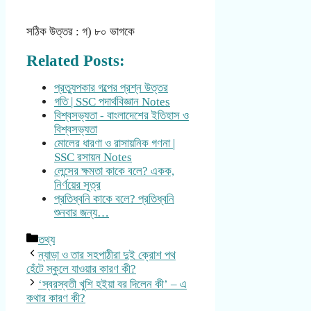
সঠিক উত্তর : গ) ৮০ ভাগকে
Related Posts:
প্রত্যুপকার গল্পের প্রশ্ন উত্তর
গতি | SSC পদার্থবিজ্ঞান Notes
বিশ্বসভ্যতা - বাংলাদেশের ইতিহাস ও
বিশ্বসভ্যতা
মোলের ধারণা ও রাসায়নিক গণনা |
SSC রসায়ন Notes
লেন্সের ক্ষমতা কাকে বলে? একক,
নির্ণয়ের সূত্র
প্রতিধ্বনি কাকে বলে? প্রতিধ্বনি
শুনবার জন্য…
Categories
তথ্য
ন্যাড়া ও তার সহপাঠীরা দুই ক্রোশ পথ
হেঁটে স্কুলে যাওয়ার কারণ কী?
‘স্বরস্বতী খুশি হইয়া বর দিলেন কী’ – এ
কথার কারণ কী?