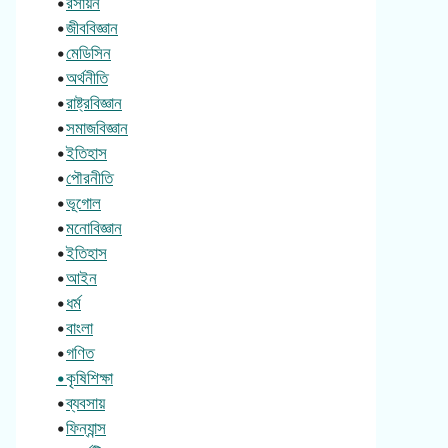
•
রসায়ন
•
জীববিজ্ঞান
•
মেডিসিন
•
অর্থনীতি
•
রাষ্ট্রবিজ্ঞান
•
সমাজবিজ্ঞান
•
ইতিহাস
•
পৌরনীতি
•
ভূগোল
•
মনোবিজ্ঞান
•
ইতিহাস
•
আইন
•
ধর্ম
•
বাংলা
•
গণিত
•কৃষিশিক্ষা
•
ব্যবসায়
•
ফিন্যান্স