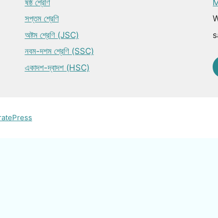
ষষ্ঠ শ্রেণি
M
সপ্তম শ্রেণি
W
অষ্টম শ্রেণি (JSC)
s
নবম-দশম শ্রেণি (SSC)
একাদশ-দ্বাদশ (HSC)
ratePress