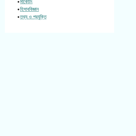
•
মার্কেটিং
•
হিসাববিজ্ঞান
•
তথ্য ও প্রযুক্তি