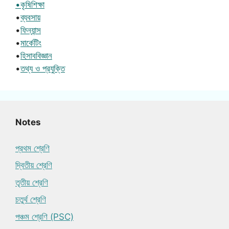
•কৃষিশিক্ষা
•
ব্যবসায়
•
ফিন্যান্স
•
মার্কেটিং
•
হিসাববিজ্ঞান
•
তথ্য ও প্রযুক্তি
Notes
প্রথম শ্রেণি
দ্বিতীয় শ্রেণি
তৃতীয় শ্রেণি
চতুর্থ শ্রেণি
পঞ্চম শ্রেণি (PSC)