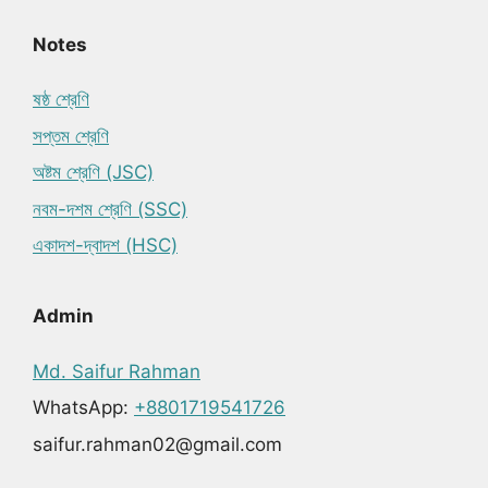
Notes
ষষ্ঠ শ্রেণি
সপ্তম শ্রেণি
অষ্টম শ্রেণি (JSC)
নবম-দশম শ্রেণি (SSC)
একাদশ-দ্বাদশ (HSC)
Admin
Md. Saifur Rahman
WhatsApp:
+8801719541726
saifur.rahman02@gmail.com