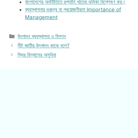
বাংলাদেশের অর্থনীতিতে রপ্তানি খাতের ভূমিকা বিশ্লেষণ কর।
ব্যবস্থাপনার গুরুত্ব বা প্রয়োজনীয়তা Importance of
Management
Categories
উৎপাদন ব্যবস্থাপনা ও বিপণন
নীট জাতীয় উৎপাদন কাকে বলে?
স্থির বিন্যাসের অসুবিধা