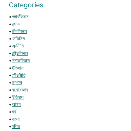
Categories
•
পদার্থবিজ্ঞান
•
রসায়ন
•
জীববিজ্ঞান
•
মেডিসিন
•
অর্থনীতি
•
রাষ্ট্রবিজ্ঞান
•
সমাজবিজ্ঞান
•
ইতিহাস
•
পৌরনীতি
•
ভূগোল
•
মনোবিজ্ঞান
•
ইতিহাস
•
আইন
•
ধর্ম
•
বাংলা
•
গণিত