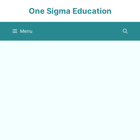
Skip
One Sigma Education
to
content
Menu