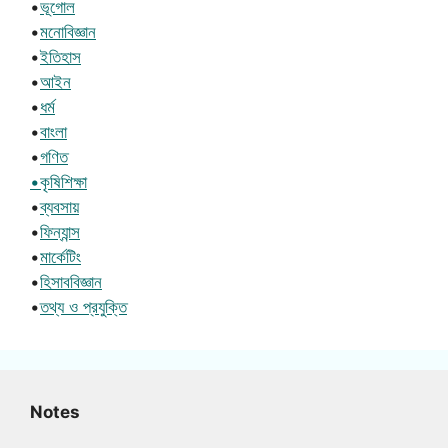
•
ভূগোল
•
মনোবিজ্ঞান
•
ইতিহাস
•
আইন
•
ধর্ম
•
বাংলা
•
গণিত
•কৃষিশিক্ষা
•
ব্যবসায়
•
ফিন্যান্স
•
মার্কেটিং
•
হিসাববিজ্ঞান
•
তথ্য ও প্রযুক্তি
Notes