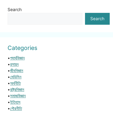
Search
Search
Categories
•
পদার্থবিজ্ঞান
•
রসায়ন
•
জীববিজ্ঞান
•
মেডিসিন
•
অর্থনীতি
•
রাষ্ট্রবিজ্ঞান
•
সমাজবিজ্ঞান
•
ইতিহাস
•
পৌরনীতি