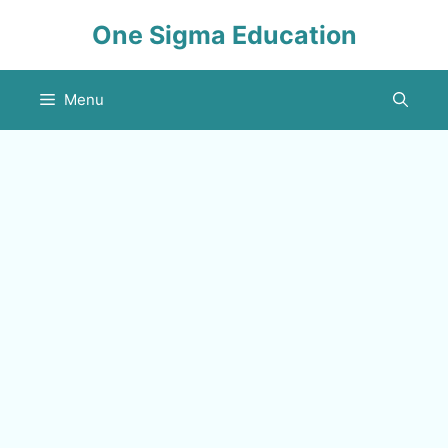
Skip
One Sigma Education
to
content
Menu