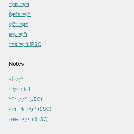
প্রথম শ্রেণি
দ্বিতীয় শ্রেণি
তৃতীয় শ্রেণি
চতুর্থ শ্রেণি
পঞ্চম শ্রেণি (PSC)
Notes
ষষ্ঠ শ্রেণি
সপ্তম শ্রেণি
অষ্টম শ্রেণি (JSC)
নবম-দশম শ্রেণি (SSC)
একাদশ-দ্বাদশ (HSC)