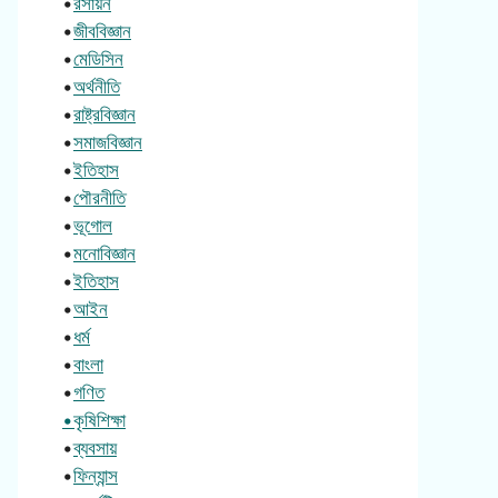
•
রসায়ন
•
জীববিজ্ঞান
•
মেডিসিন
•
অর্থনীতি
•
রাষ্ট্রবিজ্ঞান
•
সমাজবিজ্ঞান
•
ইতিহাস
•
পৌরনীতি
•
ভূগোল
•
মনোবিজ্ঞান
•
ইতিহাস
•
আইন
•
ধর্ম
•
বাংলা
•
গণিত
•কৃষিশিক্ষা
•
ব্যবসায়
•
ফিন্যান্স