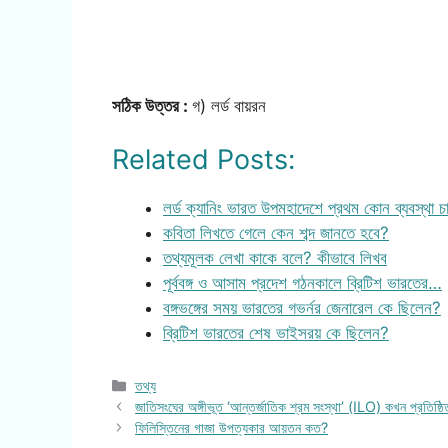
সঠিক উত্তর :
গ) লর্ড বায়রন
Related Posts:
লর্ড ক্যানিং ভারত উপমহাদেশে প্রথম কোন ব্যবস্থা 
কবিতা লিখতে গেলে কেন শব্দ জানতে হবে?
তথ্যমূলক লেখা কাকে বলে? কীভাবে লিখব
পূর্ববঙ্গ ও আসাম প্রদেশ গঠনকালে ব্রিটিশ ভারতের…
বঙ্গভঙ্গের সময় ভারতের গভর্নর জেনারেল কে ছিলেন?
ব্রিটিশ ভারতের শেষ ভাইসরয় কে ছিলেন?
Categories
তথ্য
জাতিসংঘের অঙ্গীভূত ‘আন্তর্জাতিক শ্রম সংস্থা’ (ILO) কখন প্রতিষ্ঠ
ফিলিস্তিনের গাজা উপত্যকার আয়তন কত?