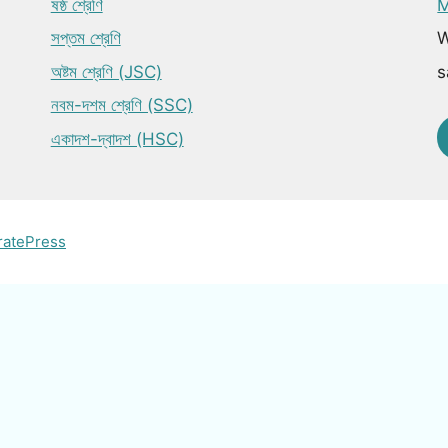
ষষ্ঠ শ্রেণি
M
সপ্তম শ্রেণি
W
অষ্টম শ্রেণি (JSC)
s
নবম-দশম শ্রেণি (SSC)
একাদশ-দ্বাদশ (HSC)
ratePress