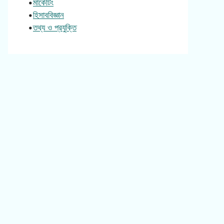
•
মার্কেটিং
•
হিসাববিজ্ঞান
•
তথ্য ও প্রযুক্তি