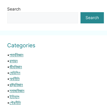
Search
Search
Categories
•
পদার্থবিজ্ঞান
•
রসায়ন
•
জীববিজ্ঞান
•
মেডিসিন
•
অর্থনীতি
•
রাষ্ট্রবিজ্ঞান
•
সমাজবিজ্ঞান
•
ইতিহাস
•
পৌরনীতি