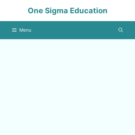
Skip
One Sigma Education
to
content
Menu