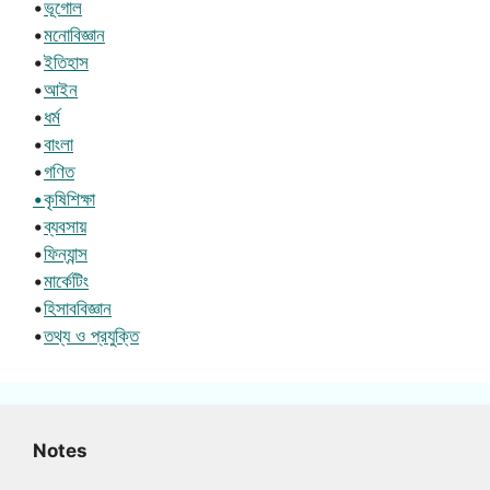
•
ভূগোল
•
মনোবিজ্ঞান
•
ইতিহাস
•
আইন
•
ধর্ম
•
বাংলা
•
গণিত
•কৃষিশিক্ষা
•
ব্যবসায়
•
ফিন্যান্স
•
মার্কেটিং
•
হিসাববিজ্ঞান
•
তথ্য ও প্রযুক্তি
Notes