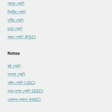
প্রথম শ্রেণি
দ্বিতীয় শ্রেণি
তৃতীয় শ্রেণি
চতুর্থ শ্রেণি
পঞ্চম শ্রেণি (PSC)
Notes
ষষ্ঠ শ্রেণি
সপ্তম শ্রেণি
অষ্টম শ্রেণি (JSC)
নবম-দশম শ্রেণি (SSC)
একাদশ-দ্বাদশ (HSC)