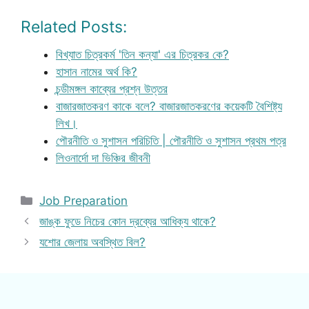
Related Posts:
বিখ্যাত চিত্রকর্ম 'তিন কন্যা' এর চিত্রকর কে?
হাসান নামের অর্থ কি?
চন্ডীমঙ্গল কাব্যের প্রশ্ন উত্তর
বাজারজাতকরণ কাকে বলে? বাজারজাতকরণের কয়েকটি বৈশিষ্ট্য
লিখ।
পৌরনীতি ও সুশাসন পরিচিতি | পৌরনীতি ও সুশাসন প্রথম পত্র
লিওনার্দো দা ভিঞ্চির জীবনী
Categories
Job Preparation
জাঙ্ক ফুডে নিচের কোন দ্রব্যের আধিক্য থাকে?
যশোর জেলায় অবস্থিত বিল?