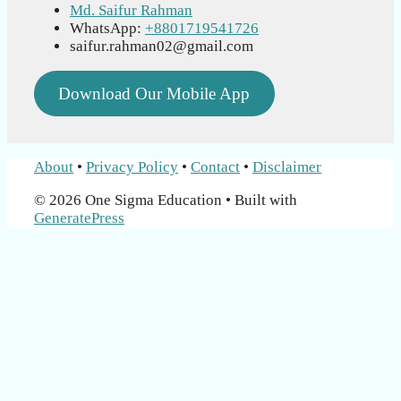
Md. Saifur Rahman
WhatsApp:
+8801719541726
saifur.rahman02@gmail.com
Download Our Mobile App
About
•
Privacy Policy
•
Contact
•
Disclaimer
© 2026 One Sigma Education
• Built with
GeneratePress