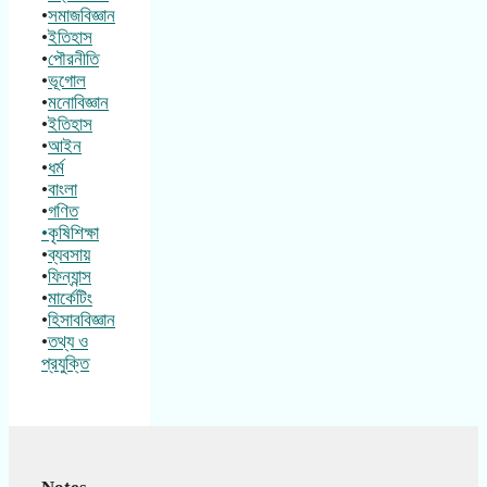
•
সমাজবিজ্ঞান
•
ইতিহাস
•
পৌরনীতি
•
ভূগোল
•
মনোবিজ্ঞান
•
ইতিহাস
•
আইন
•
ধর্ম
•
বাংলা
•
গণিত
•কৃষিশিক্ষা
•
ব্যবসায়
•
ফিন্যান্স
•
মার্কেটিং
•
হিসাববিজ্ঞান
•
তথ্য ও
প্রযুক্তি